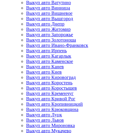
Выкуп авто Ватутино
Выкуп авто Винница
Выкуп авто Вишневое
Выкуп авто Вышгород
Выкуп авто Днепр
Выкуп авто Житомир
Выкуп авто Запорожье
Выкуп авто Золотоноша
Выкуп авто Ивано-Франковск
Выкуп авто Ирпень
Выкуп авто Кагарлык
Выкуп авто Каменское
Выкуп авто Канев
Выкуп авто Киев
Выкуп авто Кировоград
Выкуп авто Коростень
Выкуп авто Коростышев
Выкуп авто Кременчуг
Выкуп авто Кривой Рог
Выкуп авто Кропивницкий
Выкуп авто Крюковщина
Выкуп авто Луцк
Выкуп авто Львов
Выкуп авто Мироновка
Выкуп авто Мукачево