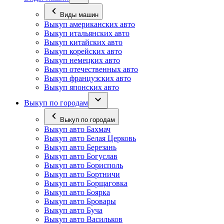
Виды машин
Выкуп американских авто
Выкуп итальянских авто
Выкуп китайских авто
Выкуп корейских авто
Выкуп немецких авто
Выкуп отечественных авто
Выкуп французских авто
Выкуп японских авто
Выкуп по городам
Выкуп по городам
Выкуп авто Бахмач
Выкуп авто Белая Церковь
Выкуп авто Березань
Выкуп авто Богуслав
Выкуп авто Борисполь
Выкуп авто Бортничи
Выкуп авто Борщаговка
Выкуп авто Боярка
Выкуп авто Бровары
Выкуп авто Буча
Выкуп авто Васильков