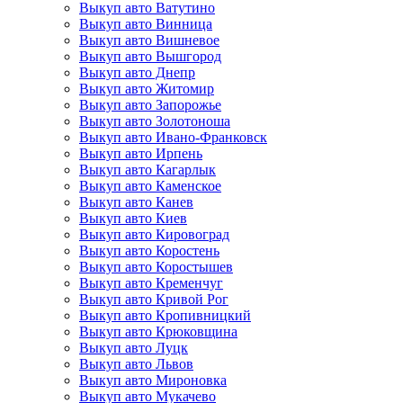
Выкуп авто Ватутино
Выкуп авто Винница
Выкуп авто Вишневое
Выкуп авто Вышгород
Выкуп авто Днепр
Выкуп авто Житомир
Выкуп авто Запорожье
Выкуп авто Золотоноша
Выкуп авто Ивано-Франковск
Выкуп авто Ирпень
Выкуп авто Кагарлык
Выкуп авто Каменское
Выкуп авто Канев
Выкуп авто Киев
Выкуп авто Кировоград
Выкуп авто Коростень
Выкуп авто Коростышев
Выкуп авто Кременчуг
Выкуп авто Кривой Рог
Выкуп авто Кропивницкий
Выкуп авто Крюковщина
Выкуп авто Луцк
Выкуп авто Львов
Выкуп авто Мироновка
Выкуп авто Мукачево