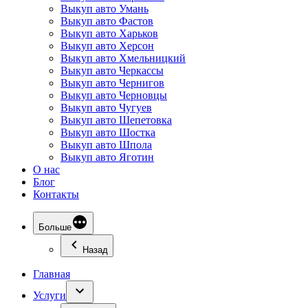
Выкуп авто Умань
Выкуп авто Фастов
Выкуп авто Харьков
Выкуп авто Херсон
Выкуп авто Хмельницкий
Выкуп авто Черкассы
Выкуп авто Чернигов
Выкуп авто Черновцы
Выкуп авто Чугуев
Выкуп авто Шепетовка
Выкуп авто Шостка
Выкуп авто Шпола
Выкуп авто Яготин
О нас
Блог
Контакты
Больше
Назад
Главная
Услуги