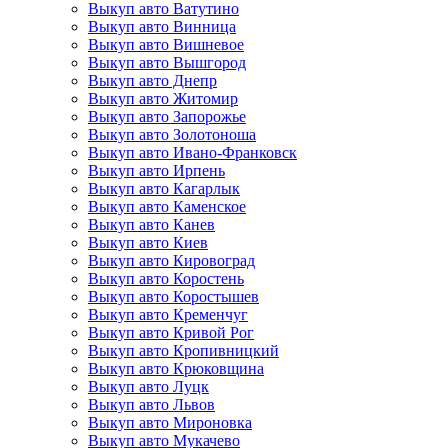
Выкуп авто Ватутино
Выкуп авто Винница
Выкуп авто Вишневое
Выкуп авто Вышгород
Выкуп авто Днепр
Выкуп авто Житомир
Выкуп авто Запорожье
Выкуп авто Золотоноша
Выкуп авто Ивано-Франковск
Выкуп авто Ирпень
Выкуп авто Кагарлык
Выкуп авто Каменское
Выкуп авто Канев
Выкуп авто Киев
Выкуп авто Кировоград
Выкуп авто Коростень
Выкуп авто Коростышев
Выкуп авто Кременчуг
Выкуп авто Кривой Рог
Выкуп авто Кропивницкий
Выкуп авто Крюковщина
Выкуп авто Луцк
Выкуп авто Львов
Выкуп авто Мироновка
Выкуп авто Мукачево