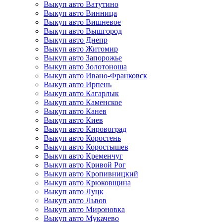
Выкуп авто Ватутино
Выкуп авто Винница
Выкуп авто Вишневое
Выкуп авто Вышгород
Выкуп авто Днепр
Выкуп авто Житомир
Выкуп авто Запорожье
Выкуп авто Золотоноша
Выкуп авто Ивано-Франковск
Выкуп авто Ирпень
Выкуп авто Кагарлык
Выкуп авто Каменское
Выкуп авто Канев
Выкуп авто Киев
Выкуп авто Кировоград
Выкуп авто Коростень
Выкуп авто Коростышев
Выкуп авто Кременчуг
Выкуп авто Кривой Рог
Выкуп авто Кропивницкий
Выкуп авто Крюковщина
Выкуп авто Луцк
Выкуп авто Львов
Выкуп авто Мироновка
Выкуп авто Мукачево