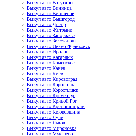
Выкуп авто Ватутино
Выкуп авто Винница
Выкуп авто Вишневое
Выкуп авто Вышгород
Выкуп авто Днепр
Выкуп авто Житомир
Выкуп авто Запорожье
Выкуп авто Золотоноша
Выкуп авто Ивано-Франковск
Выкуп авто Ирпень
Выкуп авто Кагарлык
Выкуп авто Каменское
Выкуп авто Канев
Выкуп авто Киев
Выкуп авто Кировоград
Выкуп авто Коростень
Выкуп авто Коростышев
Выкуп авто Кременчуг
Выкуп авто Кривой Рог
Выкуп авто Кропивницкий
Выкуп авто Крюковщина
Выкуп авто Луцк
Выкуп авто Львов
Выкуп авто Мироновка
Выкуп авто Мукачево