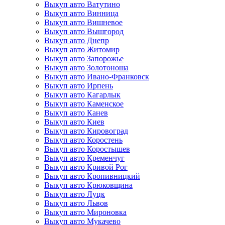
Выкуп авто Ватутино
Выкуп авто Винница
Выкуп авто Вишневое
Выкуп авто Вышгород
Выкуп авто Днепр
Выкуп авто Житомир
Выкуп авто Запорожье
Выкуп авто Золотоноша
Выкуп авто Ивано-Франковск
Выкуп авто Ирпень
Выкуп авто Кагарлык
Выкуп авто Каменское
Выкуп авто Канев
Выкуп авто Киев
Выкуп авто Кировоград
Выкуп авто Коростень
Выкуп авто Коростышев
Выкуп авто Кременчуг
Выкуп авто Кривой Рог
Выкуп авто Кропивницкий
Выкуп авто Крюковщина
Выкуп авто Луцк
Выкуп авто Львов
Выкуп авто Мироновка
Выкуп авто Мукачево