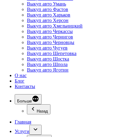
Выкуп авто Умань
Выкуп авто Фастов
Выкуп авто Харьков
Выкуп авто Херсон
Выкуп авто Хмельницкий
Выкуп авто Черкассы
Выкуп авто Чернигов
Выкуп авто Черновцы
Выкуп авто Чугуев
Выкуп авто Шепетовка
Выкуп авто Шостка
Выкуп авто Шпола
Выкуп авто Яготин
О нас
Блог
Контакты
Больше
Назад
Главная
Услуги