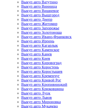
Выкуп авто Ватутино
Выкуп авто Винница
Выкуп авто Вишневое
Выкуп авто Вышгород
Выкуп авто Днепр
Выкуп авто Житомир
Выкуп авто Запорожье
Выкуп авто Золотоноша
Выкуп авто Ивано-Франковск
Выкуп авто Ирпень
Выкуп авто Кагарлык
Выкуп авто Каменское
Выкуп авто Канев
Выкуп авто Киев
Выкуп авто Кировоград
Выкуп авто Коростень
Выкуп авто Коростышев
Выкуп авто Кременчуг
Выкуп авто Кривой Рог
Выкуп авто Кропивницкий
Выкуп авто Крюковщина
Выкуп авто Луцк
Выкуп авто Львов
Выкуп авто Мироновка
Выкуп авто Мукачево