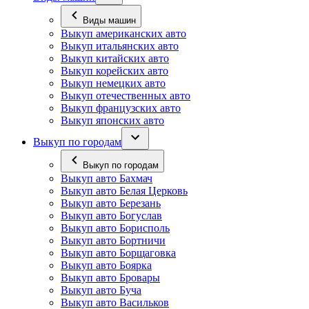
Виды машин
Выкуп американских авто
Выкуп итальянских авто
Выкуп китайских авто
Выкуп корейских авто
Выкуп немецких авто
Выкуп отечественных авто
Выкуп французских авто
Выкуп японских авто
Выкуп по городам
Выкуп по городам
Выкуп авто Бахмач
Выкуп авто Белая Церковь
Выкуп авто Березань
Выкуп авто Богуслав
Выкуп авто Борисполь
Выкуп авто Бортничи
Выкуп авто Борщаговка
Выкуп авто Боярка
Выкуп авто Бровары
Выкуп авто Буча
Выкуп авто Васильков