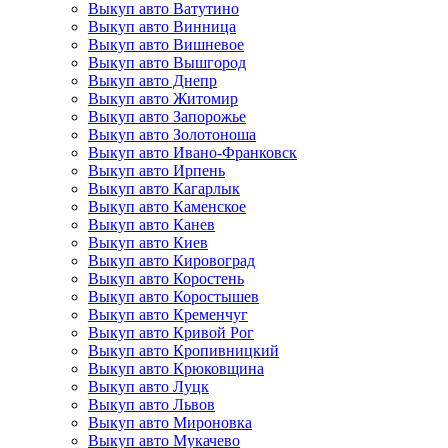
Выкуп авто Ватутино
Выкуп авто Винница
Выкуп авто Вишневое
Выкуп авто Вышгород
Выкуп авто Днепр
Выкуп авто Житомир
Выкуп авто Запорожье
Выкуп авто Золотоноша
Выкуп авто Ивано-Франковск
Выкуп авто Ирпень
Выкуп авто Кагарлык
Выкуп авто Каменское
Выкуп авто Канев
Выкуп авто Киев
Выкуп авто Кировоград
Выкуп авто Коростень
Выкуп авто Коростышев
Выкуп авто Кременчуг
Выкуп авто Кривой Рог
Выкуп авто Кропивницкий
Выкуп авто Крюковщина
Выкуп авто Луцк
Выкуп авто Львов
Выкуп авто Мироновка
Выкуп авто Мукачево