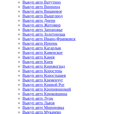
Выкуп авто Ватутино
Выкуп авто Винница
Выкуп авто Вишневое
Выкуп авто Вышгород
Выкуп авто Днепр
Выкуп авто Житомир
Выкуп авто Запорожье
Выкуп авто Золотоноша
Выкуп авто Ивано-Франковск
Выкуп авто Ирпень
Выкуп авто Кагарлык
Выкуп авто Каменское
Выкуп авто Канев
Выкуп авто Киев
Выкуп авто Кировоград
Выкуп авто Коростень
Выкуп авто Коростышев
Выкуп авто Кременчуг
Выкуп авто Кривой Рог
Выкуп авто Кропивницкий
Выкуп авто Крюковщина
Выкуп авто Луцк
Выкуп авто Львов
Выкуп авто Мироновка
Выкуп авто Мукачево