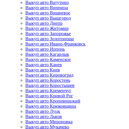
Выкуп авто Ватутино
Выкуп авто Винница
Выкуп авто Вишневое
Выкуп авто Вышгород
Выкуп авто Днепр
Выкуп авто Житомир
Выкуп авто Запорожье
Выкуп авто Золотоноша
Выкуп авто Ивано-Франковск
Выкуп авто Ирпень
Выкуп авто Кагарлык
Выкуп авто Каменское
Выкуп авто Канев
Выкуп авто Киев
Выкуп авто Кировоград
Выкуп авто Коростень
Выкуп авто Коростышев
Выкуп авто Кременчуг
Выкуп авто Кривой Рог
Выкуп авто Кропивницкий
Выкуп авто Крюковщина
Выкуп авто Луцк
Выкуп авто Львов
Выкуп авто Мироновка
Выкуп авто Мукачево