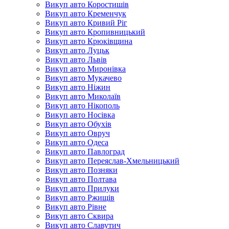
Викуп авто Коростишів
Викуп авто Кременчук
Викуп авто Кривий Ріг
Викуп авто Кропивницький
Викуп авто Крюківщина
Викуп авто Луцьк
Викуп авто Львів
Викуп авто Миронівка
Викуп авто Мукачево
Викуп авто Ніжин
Викуп авто Миколаїв
Викуп авто Нікополь
Викуп авто Носівка
Викуп авто Обухів
Викуп авто Овруч
Викуп авто Одеса
Викуп авто Павлоград
Викуп авто Переяслав-Хмельницький
Викуп авто Позняки
Викуп авто Полтава
Викуп авто Прилуки
Викуп авто Ржищів
Викуп авто Рівне
Викуп авто Сквира
Викуп авто Славутич