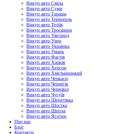
Викуп авто Сміла
Викуп авто Суми
Викуп авто Тараща
Викуп авто Тернопіль
Викуп авто Тетіїв
Викуп авто Троєщина
Викуп авто Ужгород
Викуп авто Узин
Викуп авто Українка
Викуп авто Умань
Викуп авто Фастів
Викуп авто Харків
Викуп авто Херсон
Викуп авто Хмельницький
Викуп авто Черкаси
Викуп авто Чернігів
Викуп авто Чернівці
Викуп авто Чугуїв
Викуп авто Шепетівка
Викуп авто Шостка
Викуп авто Шпола
Викуп авто Яготин
Про нас
Блог
Контакти