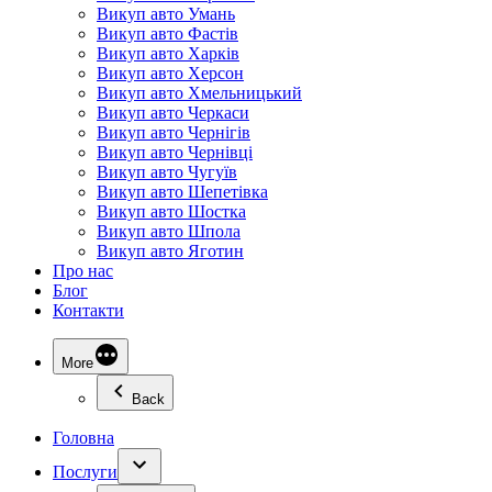
Викуп авто Умань
Викуп авто Фастів
Викуп авто Харків
Викуп авто Херсон
Викуп авто Хмельницький
Викуп авто Черкаси
Викуп авто Чернігів
Викуп авто Чернівці
Викуп авто Чугуїв
Викуп авто Шепетівка
Викуп авто Шостка
Викуп авто Шпола
Викуп авто Яготин
Про нас
Блог
Контакти
More
Back
Головна
Послуги