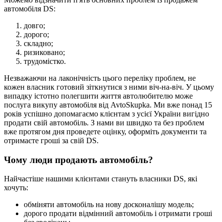
автомобіля DS:
довго;
дорого;
складно;
ризиковано;
трудомістко.
Незважаючи на лаконічність цього переліку проблем, не
кожен власник готовий зіткнутися з ними віч-на-віч. У цьому
випадку істотно полегшити життя автолюбителю може
послуга викупу автомобіля від AvtoSkupka. Ми вже понад 15
років успішно допомагаємо клієнтам з усієї України вигідно
продати свій автомобіль. З нами ви швидко та без проблем
вже протягом дня проведете оцінку, оформіть документи та
отримаєте гроші за свій DS.
Чому люди продають автомобіль?
Найчастіше нашими клієнтами стануть власники DS, які
хочуть:
обміняти автомобіль на нову досконалішу модель;
дорого продати відмінний автомобіль і отримати гроші