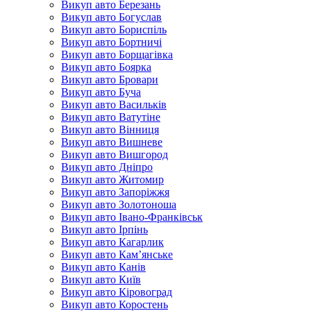
Викуп авто Березань
Викуп авто Богуслав
Викуп авто Бориспіль
Викуп авто Бортничі
Викуп авто Борщагівка
Викуп авто Боярка
Викуп авто Бровари
Викуп авто Буча
Викуп авто Васильків
Викуп авто Ватутіне
Викуп авто Вінниця
Викуп авто Вишневе
Викуп авто Вишгород
Викуп авто Дніпро
Викуп авто Житомир
Викуп авто Запоріжжя
Викуп авто Золотоноша
Викуп авто Івано-Франківськ
Викуп авто Ірпінь
Викуп авто Кагарлик
Викуп авто Кам’янське
Викуп авто Канів
Викуп авто Київ
Викуп авто Кіровоград
Викуп авто Коростень