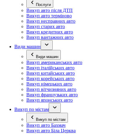
Послуги
Викуп авто після ДТП
Викуп авто терміново
Викуп несправних авто
Викуп старих авто
Викуп кредитних авто
Викуп вантажних авто
Види машин
Види машин
Викуп американських авто
Викуп італійських авто
Викуп китайських авто
Викуп корейських авто
Викуп німецьких авто
Викуп вітчизняних авто
Викуп французьких авто
Викуп японських авто
Викуп по містам
Викуп по містам
Викуп авто Бахмач
Викуп авто Біла Церква