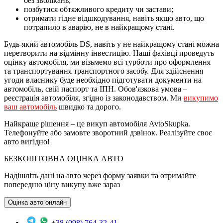
без зволікань;
позбутися обтяжливого кредиту чи застави;
отримати гідне відшкодування, навіть якщо авто, що
потрапило в аварію, не в найкращому стані.
Будь-який автомобіль DS, навіть у не найкращому стані можна
перетворити на відмінну інвестицію. Наші фахівці проведуть
оцінку автомобіля, ми візьмемо всі турботи про оформлення
та транспортування транспортного засобу. Для здійснення
угоди власнику буде необхідно підготувати документи на
автомобіль, свій паспорт та ІПН. Обов'язкова умова –
реєстрація автомобіля, згідно із законодавством.
Ми
викупимо
ваш автомобіль
швидко та дорого.
Найкраще рішення – це викуп автомобіля AvtoSkupka.
Телефонуйте або замовте зворотний дзвінок. Реалізуйте своє
авто вигідно!
БЕЗКОШТОВНА ОЦІНКА АВТО
Надішліть дані на авто через форму заявки та отримайте
попередню ціну викупу вже зараз
Оцінка авто онлайн
+38 (098) 764-32-41