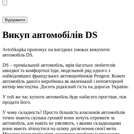
Прикріпити фотографію автомобіля
Викуп автомобілів DS
AvtoSkupka пропонує на вигідних умовах викупити
автомобіль DS.
DS – преміальний автомобіль, мрія багатьох любителів
швидкої та комфортної їзди, модельний ряд одного з
найвідоміших французьких автовиробників Peugeot. Кожен
автомобіль даного виробника як маленький і неповторний
витвір мистецтва. Досить рідкісний гість на дорогах України.
У той же час купити автомобіль буде набагато простіше, ніж
продати його.
У чому складність? Просто більшість власників автомобілів
точно знають скільки грошей вони хочуть отримати за
автомобіль, але навіть не уявляють, з якими складнощами
вони мають зіткнутися на шляху досягнення своєї мети.
Можемо відзначити п'ять основних проблем із продажем