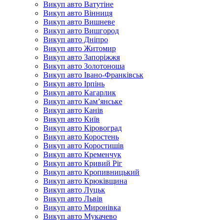
Викуп авто Ватутіне
Викуп авто Вінниця
Викуп авто Вишневе
Викуп авто Вишгород
Викуп авто Дніпро
Викуп авто Житомир
Викуп авто Запоріжжя
Викуп авто Золотоноша
Викуп авто Івано-Франківськ
Викуп авто Ірпінь
Викуп авто Кагарлик
Викуп авто Кам’янське
Викуп авто Канів
Викуп авто Київ
Викуп авто Кіровоград
Викуп авто Коростень
Викуп авто Коростишів
Викуп авто Кременчук
Викуп авто Кривий Ріг
Викуп авто Кропивницький
Викуп авто Крюківщина
Викуп авто Луцьк
Викуп авто Львів
Викуп авто Миронівка
Викуп авто Мукачево