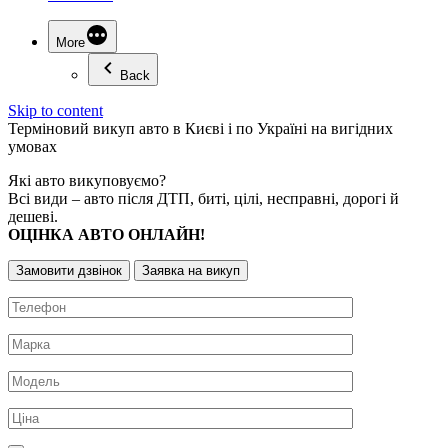
More
Back
Skip to content
Терміновий
викуп авто
в Києві і по Україні на вигідних
умовах
Які авто викуповуємо?
Всі види – авто після ДТП, биті, цілі, несправні, дорогі й
дешеві.
ОЦІНКА АВТО ОНЛАЙН!
Замовити дзвінок
Заявка на викуп