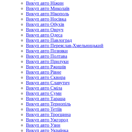
Викуп авто Ніжин
Викуп авто Миколаїв
Викуп авто Нікополь
Викуп авто Носівка
Викуп авто Обухів
Викуп авто Овруч
Викуп авто Одеса
Викуп авто Павлоград
Викуп авто Переяслав-Хмельницький
Викуп авто Позняки
Викуп авто Полтава
Викуп авто Прилуки
Викуп авто Ржищів
Викуп авто Рівне
Викуп авто Сквира
Викуп авто Славутич
Викуп авто Сміла
Викуп авто Суми
Викуп авто Тараща
Викуп авто Тернопіль
Викуп авто Тетіїв
Викуп авто Троєщина
Викуп авто Ужгород
Викуп авто Узин
Викуп авто Українка