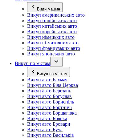
Види машин
Викуп американських авто
Викуп італійських авто
Викуп китайських авто
Викуп корейських авто
Викуп німецьких авто
Викуп вітчизняних авто
Викуп французьких авто
Викуп японських авто
Викуп по містам
Викуп по містам
Викуп авто Бахмач
Викуп авто Біла Церква
Викуп авто Березань
Викуп авто Богуслав
Викуп авто Бориспіль
Викуп авто Бортничі
Викуп авто Борщагівка
Викуп авто Боярка
Викуп авто Бровари
Викуп авто Буча
Викуп авто Васильків