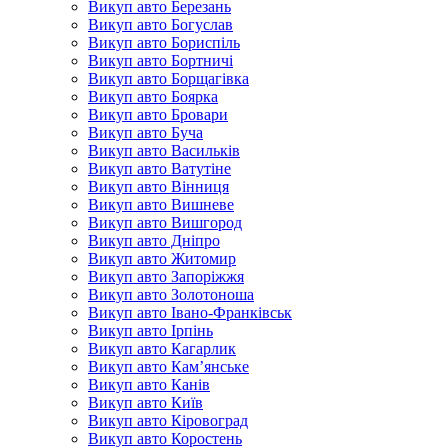
Викуп авто Березань
Викуп авто Богуслав
Викуп авто Бориспіль
Викуп авто Бортничі
Викуп авто Борщагівка
Викуп авто Боярка
Викуп авто Бровари
Викуп авто Буча
Викуп авто Васильків
Викуп авто Ватутіне
Викуп авто Вінниця
Викуп авто Вишневе
Викуп авто Вишгород
Викуп авто Дніпро
Викуп авто Житомир
Викуп авто Запоріжжя
Викуп авто Золотоноша
Викуп авто Івано-Франківськ
Викуп авто Ірпінь
Викуп авто Кагарлик
Викуп авто Кам’янське
Викуп авто Канів
Викуп авто Київ
Викуп авто Кіровоград
Викуп авто Коростень