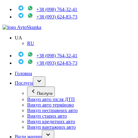
+38 (098) 764-32-41
+38 (093) 624-83-73
Avto
Skupka
UA
RU
+38 (098) 764-32-41
+38 (093) 624-83-73
Головна
Послуги
Послуги
Викуп авто після ДТП
Викуп авто терміново
Викуп несправних авто
Викуп старих авто
Викуп кредитних авто
Викуп вантажних авто
Види машин