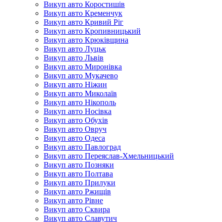
Викуп авто Коростишів
Викуп авто Кременчук
Викуп авто Кривий Ріг
Викуп авто Кропивницький
Викуп авто Крюківщина
Викуп авто Луцьк
Викуп авто Львів
Викуп авто Миронівка
Викуп авто Мукачево
Викуп авто Ніжин
Викуп авто Миколаїв
Викуп авто Нікополь
Викуп авто Носівка
Викуп авто Обухів
Викуп авто Овруч
Викуп авто Одеса
Викуп авто Павлоград
Викуп авто Переяслав-Хмельницький
Викуп авто Позняки
Викуп авто Полтава
Викуп авто Прилуки
Викуп авто Ржищів
Викуп авто Рівне
Викуп авто Сквира
Викуп авто Славутич