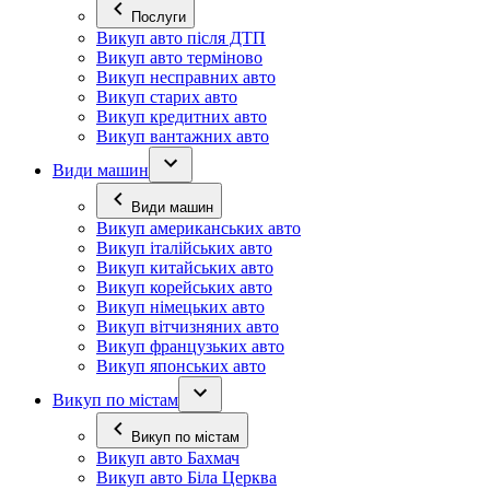
Послуги
Викуп авто після ДТП
Викуп авто терміново
Викуп несправних авто
Викуп старих авто
Викуп кредитних авто
Викуп вантажних авто
Види машин
Види машин
Викуп американських авто
Викуп італійських авто
Викуп китайських авто
Викуп корейських авто
Викуп німецьких авто
Викуп вітчизняних авто
Викуп французьких авто
Викуп японських авто
Викуп по містам
Викуп по містам
Викуп авто Бахмач
Викуп авто Біла Церква