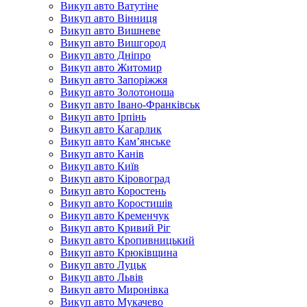
Викуп авто Ватутіне
Викуп авто Вінниця
Викуп авто Вишневе
Викуп авто Вишгород
Викуп авто Дніпро
Викуп авто Житомир
Викуп авто Запоріжжя
Викуп авто Золотоноша
Викуп авто Івано-Франківськ
Викуп авто Ірпінь
Викуп авто Кагарлик
Викуп авто Кам’янське
Викуп авто Канів
Викуп авто Київ
Викуп авто Кіровоград
Викуп авто Коростень
Викуп авто Коростишів
Викуп авто Кременчук
Викуп авто Кривий Ріг
Викуп авто Кропивницький
Викуп авто Крюківщина
Викуп авто Луцьк
Викуп авто Львів
Викуп авто Миронівка
Викуп авто Мукачево