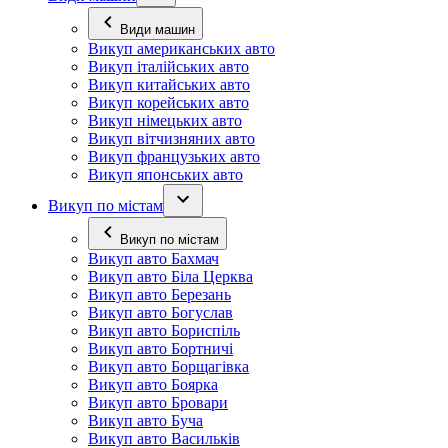
Види машин
Викуп американських авто
Викуп італійських авто
Викуп китайських авто
Викуп корейських авто
Викуп німецьких авто
Викуп вітчизняних авто
Викуп французьких авто
Викуп японських авто
Викуп по містам
Викуп по містам
Викуп авто Бахмач
Викуп авто Біла Церква
Викуп авто Березань
Викуп авто Богуслав
Викуп авто Бориспіль
Викуп авто Бортничі
Викуп авто Борщагівка
Викуп авто Боярка
Викуп авто Бровари
Викуп авто Буча
Викуп авто Васильків