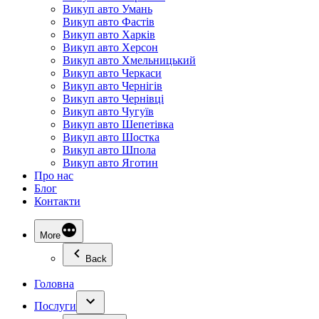
Викуп авто Умань
Викуп авто Фастів
Викуп авто Харків
Викуп авто Херсон
Викуп авто Хмельницький
Викуп авто Черкаси
Викуп авто Чернігів
Викуп авто Чернівці
Викуп авто Чугуїв
Викуп авто Шепетівка
Викуп авто Шостка
Викуп авто Шпола
Викуп авто Яготин
Про нас
Блог
Контакти
More
Back
Головна
Послуги