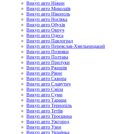
Викуп авто Ніжин
Викуп авто Миколаїв
Викуп авто Нікополь
Викуп авто Носівка
Викуп авто Обухів
Викуп авто Овруч
Викуп авто Одеса
Викуп авто Павлоград
Викуп авто Переяслав-Хмельницький
Викуп авто Позняки
Викуп авто Полтава
Викуп авто Прилуки
Викуп авто Ржищів
Викуп авто Рівне
Викуп авто Сквира
Викуп авто Славутич
Викуп авто Сміла
Викуп авто Суми
Викуп авто Тараща
Викуп авто Тернопіль
Викуп авто Тетіїв
Викуп авто Троєщина
Викуп авто Ужгород
Викуп авто Узин
Викуп авто Українка