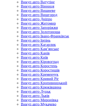
Викуп авто Ватутіне
Викуп авто Вінниця
Викуп авто Вишневе
Викуп авто Вишгород
Викуп авто Дніпро
Викуп авто Житомир
Викуп авто Запоріжжя
Викуп авто Золотоноша
Викуп авто Івано-Франківськ
Викуп авто Ірпінь
Викуп авто Кагарлик
Викуп авто Кам’янське
Викуп авто Канів
Викуп авто Київ
Викуп авто Кіровоград
Викуп авто Коростень
Викуп авто Коростишів
Викуп авто Кременчук
Викуп авто Кривий Ріг
Викуп авто Кропивницький
Викуп авто Крюківщина
Викуп авто Луцьк
Викуп авто Львів
Викуп авто Миронівка
Викуп авто Мукачево