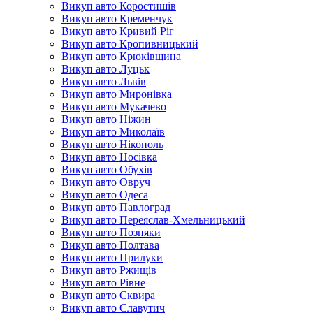
Викуп авто Коростишів
Викуп авто Кременчук
Викуп авто Кривий Ріг
Викуп авто Кропивницький
Викуп авто Крюківщина
Викуп авто Луцьк
Викуп авто Львів
Викуп авто Миронівка
Викуп авто Мукачево
Викуп авто Ніжин
Викуп авто Миколаїв
Викуп авто Нікополь
Викуп авто Носівка
Викуп авто Обухів
Викуп авто Овруч
Викуп авто Одеса
Викуп авто Павлоград
Викуп авто Переяслав-Хмельницький
Викуп авто Позняки
Викуп авто Полтава
Викуп авто Прилуки
Викуп авто Ржищів
Викуп авто Рівне
Викуп авто Сквира
Викуп авто Славутич