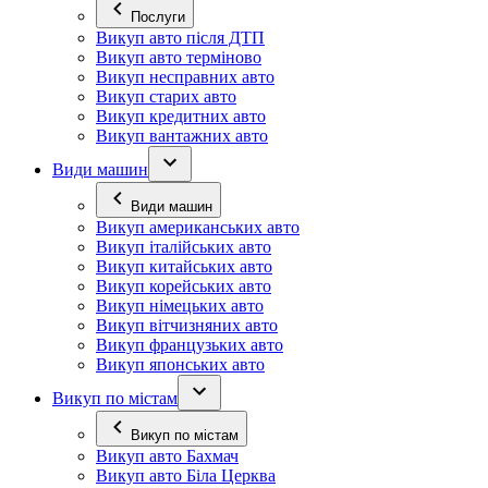
Послуги
Викуп авто після ДТП
Викуп авто терміново
Викуп несправних авто
Викуп старих авто
Викуп кредитних авто
Викуп вантажних авто
Види машин
Види машин
Викуп американських авто
Викуп італійських авто
Викуп китайських авто
Викуп корейських авто
Викуп німецьких авто
Викуп вітчизняних авто
Викуп французьких авто
Викуп японських авто
Викуп по містам
Викуп по містам
Викуп авто Бахмач
Викуп авто Біла Церква