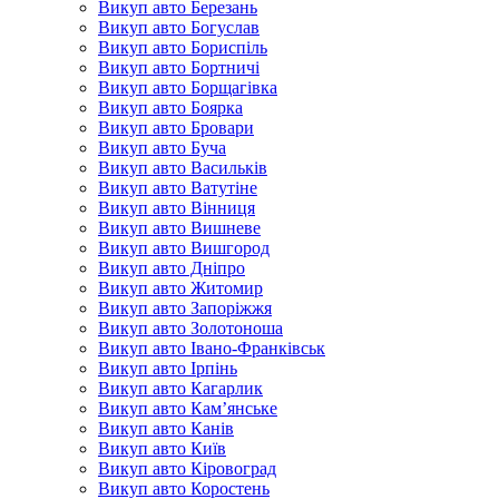
Викуп авто Березань
Викуп авто Богуслав
Викуп авто Бориспіль
Викуп авто Бортничі
Викуп авто Борщагівка
Викуп авто Боярка
Викуп авто Бровари
Викуп авто Буча
Викуп авто Васильків
Викуп авто Ватутіне
Викуп авто Вінниця
Викуп авто Вишневе
Викуп авто Вишгород
Викуп авто Дніпро
Викуп авто Житомир
Викуп авто Запоріжжя
Викуп авто Золотоноша
Викуп авто Івано-Франківськ
Викуп авто Ірпінь
Викуп авто Кагарлик
Викуп авто Кам’янське
Викуп авто Канів
Викуп авто Київ
Викуп авто Кіровоград
Викуп авто Коростень