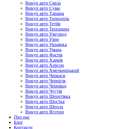
Викуп авто Сміла
Викуп авто Суми
Викуп авто Тараща
Викуп авто Тернопіль
Викуп авто Тетіїв
Викуп авто Троєщина
Викуп авто Ужгород
Викуп авто Узин
Викуп авто Українка
Викуп авто Умань
Викуп авто Фастів
Викуп авто Харків
Викуп авто Херсон
Викуп авто Хмельницький
Викуп авто Черкаси
Викуп авто Чернігів
Викуп авто Чернівці
Викуп авто Чугуїв
Викуп авто Шепетівка
Викуп авто Шостка
Викуп авто Шпола
Викуп авто Яготин
Про нас
Блог
Контакти