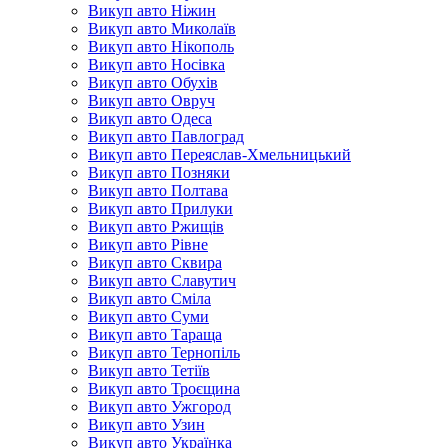
Викуп авто Ніжин
Викуп авто Миколаїв
Викуп авто Нікополь
Викуп авто Носівка
Викуп авто Обухів
Викуп авто Овруч
Викуп авто Одеса
Викуп авто Павлоград
Викуп авто Переяслав-Хмельницький
Викуп авто Позняки
Викуп авто Полтава
Викуп авто Прилуки
Викуп авто Ржищів
Викуп авто Рівне
Викуп авто Сквира
Викуп авто Славутич
Викуп авто Сміла
Викуп авто Суми
Викуп авто Тараща
Викуп авто Тернопіль
Викуп авто Тетіїв
Викуп авто Троєщина
Викуп авто Ужгород
Викуп авто Узин
Викуп авто Українка