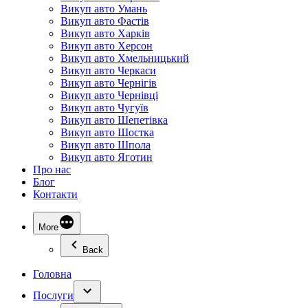
Викуп авто Умань
Викуп авто Фастів
Викуп авто Харків
Викуп авто Херсон
Викуп авто Хмельницький
Викуп авто Черкаси
Викуп авто Чернігів
Викуп авто Чернівці
Викуп авто Чугуїв
Викуп авто Шепетівка
Викуп авто Шостка
Викуп авто Шпола
Викуп авто Яготин
Про нас
Блог
Контакти
More
Back
Головна
Послуги