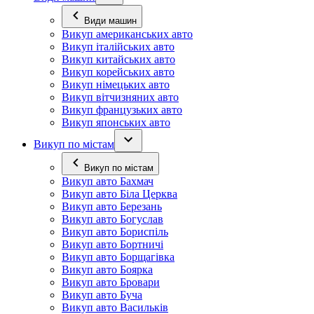
Види машин
Викуп американських авто
Викуп італійських авто
Викуп китайських авто
Викуп корейських авто
Викуп німецьких авто
Викуп вітчизняних авто
Викуп французьких авто
Викуп японських авто
Викуп по містам
Викуп по містам
Викуп авто Бахмач
Викуп авто Біла Церква
Викуп авто Березань
Викуп авто Богуслав
Викуп авто Бориспіль
Викуп авто Бортничі
Викуп авто Борщагівка
Викуп авто Боярка
Викуп авто Бровари
Викуп авто Буча
Викуп авто Васильків