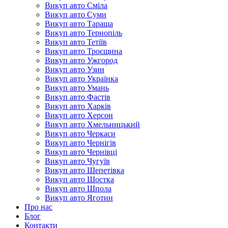
Викуп авто Сміла
Викуп авто Суми
Викуп авто Тараща
Викуп авто Тернопіль
Викуп авто Тетіїв
Викуп авто Троєщина
Викуп авто Ужгород
Викуп авто Узин
Викуп авто Українка
Викуп авто Умань
Викуп авто Фастів
Викуп авто Харків
Викуп авто Херсон
Викуп авто Хмельницький
Викуп авто Черкаси
Викуп авто Чернігів
Викуп авто Чернівці
Викуп авто Чугуїв
Викуп авто Шепетівка
Викуп авто Шостка
Викуп авто Шпола
Викуп авто Яготин
Про нас
Блог
Контакти