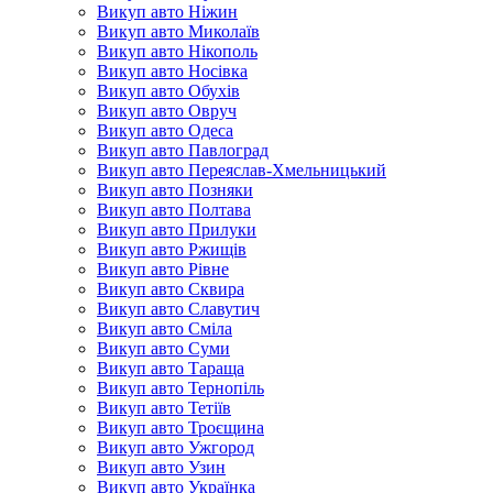
Викуп авто Ніжин
Викуп авто Миколаїв
Викуп авто Нікополь
Викуп авто Носівка
Викуп авто Обухів
Викуп авто Овруч
Викуп авто Одеса
Викуп авто Павлоград
Викуп авто Переяслав-Хмельницький
Викуп авто Позняки
Викуп авто Полтава
Викуп авто Прилуки
Викуп авто Ржищів
Викуп авто Рівне
Викуп авто Сквира
Викуп авто Славутич
Викуп авто Сміла
Викуп авто Суми
Викуп авто Тараща
Викуп авто Тернопіль
Викуп авто Тетіїв
Викуп авто Троєщина
Викуп авто Ужгород
Викуп авто Узин
Викуп авто Українка