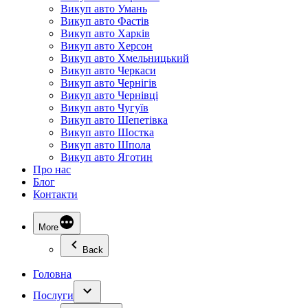
Викуп авто Умань
Викуп авто Фастів
Викуп авто Харків
Викуп авто Херсон
Викуп авто Хмельницький
Викуп авто Черкаси
Викуп авто Чернігів
Викуп авто Чернівці
Викуп авто Чугуїв
Викуп авто Шепетівка
Викуп авто Шостка
Викуп авто Шпола
Викуп авто Яготин
Про нас
Блог
Контакти
More
Back
Головна
Послуги