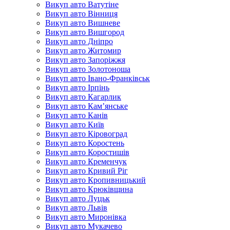
Викуп авто Ватутіне
Викуп авто Вінниця
Викуп авто Вишневе
Викуп авто Вишгород
Викуп авто Дніпро
Викуп авто Житомир
Викуп авто Запоріжжя
Викуп авто Золотоноша
Викуп авто Івано-Франківськ
Викуп авто Ірпінь
Викуп авто Кагарлик
Викуп авто Кам’янське
Викуп авто Канів
Викуп авто Київ
Викуп авто Кіровоград
Викуп авто Коростень
Викуп авто Коростишів
Викуп авто Кременчук
Викуп авто Кривий Ріг
Викуп авто Кропивницький
Викуп авто Крюківщина
Викуп авто Луцьк
Викуп авто Львів
Викуп авто Миронівка
Викуп авто Мукачево