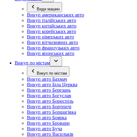
Види машин
Викуп американських авто
Викуп італійських авто
Викуп китайських авто
Викуп корейських авто
Викуп німецьких авто
Викуп вітчизняних авто
Викуп французьких авто
Викуп японських авто
Викуп по містам
Викуп по містам
Викуп авто Бахмач
Викуп авто Біла Церква
Викуп авто Березань
Викуп авто Богуслав
Викуп авто Бориспіль
Викуп авто Бортничі
Викуп авто Борщагівка
Викуп авто Боярка
Викуп авто Бровари
Викуп авто Буча
Викуп авто Васильків