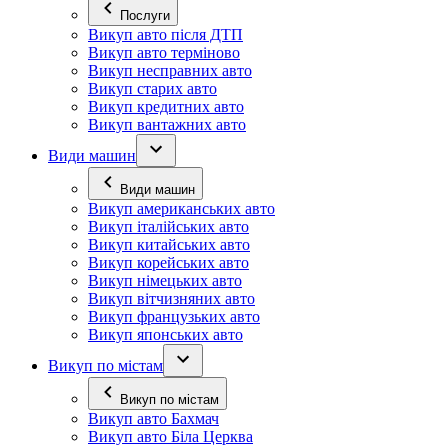
Послуги
Викуп авто після ДТП
Викуп авто терміново
Викуп несправних авто
Викуп старих авто
Викуп кредитних авто
Викуп вантажних авто
Види машин
Види машин
Викуп американських авто
Викуп італійських авто
Викуп китайських авто
Викуп корейських авто
Викуп німецьких авто
Викуп вітчизняних авто
Викуп французьких авто
Викуп японських авто
Викуп по містам
Викуп по містам
Викуп авто Бахмач
Викуп авто Біла Церква