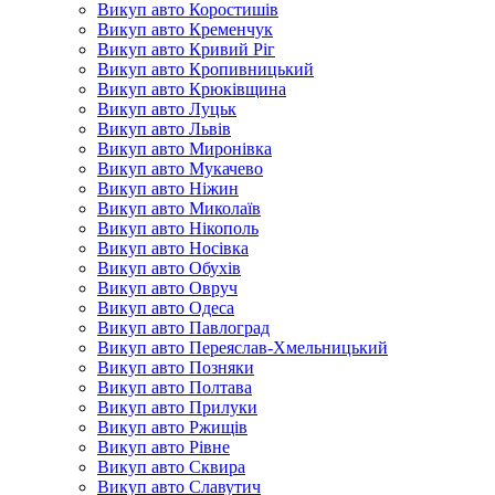
Викуп авто Коростишів
Викуп авто Кременчук
Викуп авто Кривий Ріг
Викуп авто Кропивницький
Викуп авто Крюківщина
Викуп авто Луцьк
Викуп авто Львів
Викуп авто Миронівка
Викуп авто Мукачево
Викуп авто Ніжин
Викуп авто Миколаїв
Викуп авто Нікополь
Викуп авто Носівка
Викуп авто Обухів
Викуп авто Овруч
Викуп авто Одеса
Викуп авто Павлоград
Викуп авто Переяслав-Хмельницький
Викуп авто Позняки
Викуп авто Полтава
Викуп авто Прилуки
Викуп авто Ржищів
Викуп авто Рівне
Викуп авто Сквира
Викуп авто Славутич