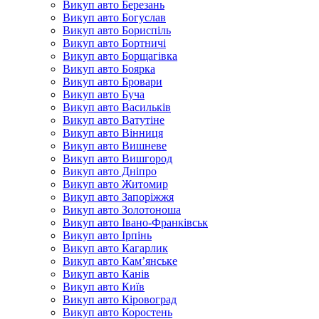
Викуп авто Березань
Викуп авто Богуслав
Викуп авто Бориспіль
Викуп авто Бортничі
Викуп авто Борщагівка
Викуп авто Боярка
Викуп авто Бровари
Викуп авто Буча
Викуп авто Васильків
Викуп авто Ватутіне
Викуп авто Вінниця
Викуп авто Вишневе
Викуп авто Вишгород
Викуп авто Дніпро
Викуп авто Житомир
Викуп авто Запоріжжя
Викуп авто Золотоноша
Викуп авто Івано-Франківськ
Викуп авто Ірпінь
Викуп авто Кагарлик
Викуп авто Кам’янське
Викуп авто Канів
Викуп авто Київ
Викуп авто Кіровоград
Викуп авто Коростень