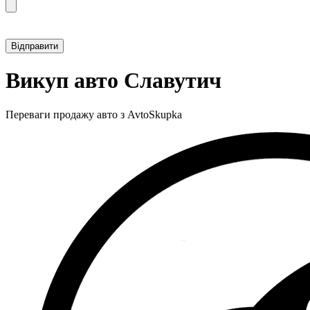
Прикріпити фотографію автомобіля
Викуп авто Славутич
Переваги продажу авто з AvtoSkupka