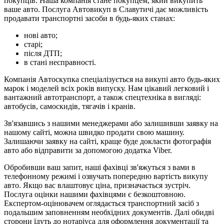
покупців. Наша компанія стане покупцем, який викупить
ваше авто. Послуга Автовикуп в Славутичі дає можливість
продавати транспортні засоби в будь-яких станах:
нові авто;
старі;
після ДТП;
в стані несправності.
Компанія Автоскупка спеціалізується на викупі авто будь-яких
марок і моделей всіх років випуску. Нам цікавий легковий і
вантажний автотранспорт, а також спецтехніка в вигляді:
автобусів, самоскидів, тягачів і кранів.
Зв'язавшись з нашими менеджерами або залишивши заявку на
нашому сайті, можна швидко продати свою машину.
Залишаючи заявку на сайті, краще буде докласти фотографія
авто або відправити за допомогою додатка Viber.
Обробивши ваш запит, наші фахівці зв'яжуться з вами в
телефонному режимі і озвучать попередню вартість викупу
авто. Якщо вас влаштовує ціна, призначається зустріч.
Послуга оцінки нашими фахівцями є безкоштовною.
Експертом-оцінювачем оглядається транспортний засіб з
подальшим заповненням необхідних документів. Далі обидві
сторони їдуть до нотаріуса для оформлення документації та