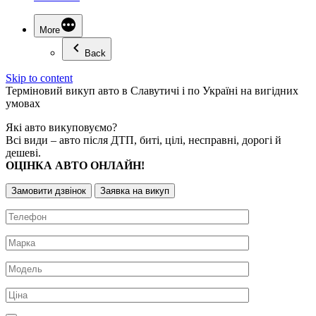
More
Back
Skip to content
Терміновий
викуп авто
в Славутичі і по Україні на вигідних
умовах
Які авто викуповуємо?
Всі види – авто після ДТП, биті, цілі, несправні, дорогі й
дешеві.
ОЦІНКА АВТО ОНЛАЙН!
Замовити дзвінок
Заявка на викуп