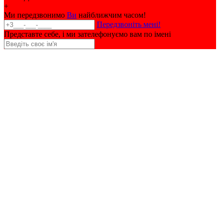
+
Ми передзвонимо
Ви
найближчим часом!
Передзвоніть мені!
Представте себе, і ми зателефонуємо вам по імені