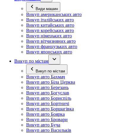
Види машин
Викуп американських авто
Викуп італійських авто
Викуп китайських авто
Викуп корейських авто
Викуп німецьких авто
Викуп вітчизняних авто
Викуп французьких авто
Викуп японських авто
Викуп по містам
Викуп по містам
Викуп авто Бахмач
Викуп авто Біла Церква
Викуп авто Березань
Викуп авто Богуслав
Викуп авто Бориспіль
Викуп авто Бортничі
Викуп авто Борщагівка
Викуп авто Боярка
Викуп авто Бровари
Викуп авто Буча
Викуп авто Васильків