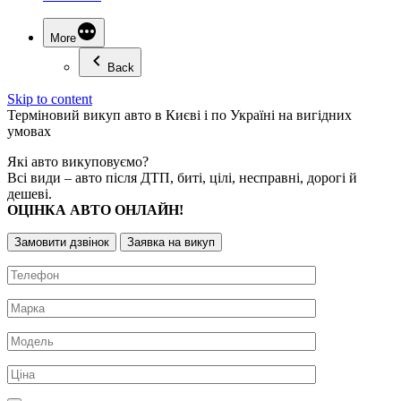
More
Back
Skip to content
Терміновий
викуп авто
в Києві і по Україні на вигідних
умовах
Які авто викуповуємо?
Всі види – авто після ДТП, биті, цілі, несправні, дорогі й
дешеві.
ОЦІНКА АВТО ОНЛАЙН!
Замовити дзвінок
Заявка на викуп