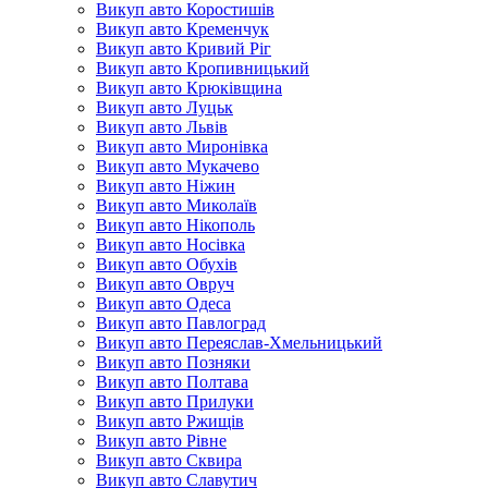
Викуп авто Коростишів
Викуп авто Кременчук
Викуп авто Кривий Ріг
Викуп авто Кропивницький
Викуп авто Крюківщина
Викуп авто Луцьк
Викуп авто Львів
Викуп авто Миронівка
Викуп авто Мукачево
Викуп авто Ніжин
Викуп авто Миколаїв
Викуп авто Нікополь
Викуп авто Носівка
Викуп авто Обухів
Викуп авто Овруч
Викуп авто Одеса
Викуп авто Павлоград
Викуп авто Переяслав-Хмельницький
Викуп авто Позняки
Викуп авто Полтава
Викуп авто Прилуки
Викуп авто Ржищів
Викуп авто Рівне
Викуп авто Сквира
Викуп авто Славутич