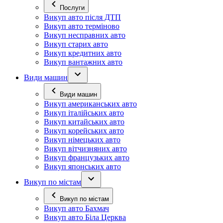
Послуги
Викуп авто після ДТП
Викуп авто терміново
Викуп несправних авто
Викуп старих авто
Викуп кредитних авто
Викуп вантажних авто
Види машин
Види машин
Викуп американських авто
Викуп італійських авто
Викуп китайських авто
Викуп корейських авто
Викуп німецьких авто
Викуп вітчизняних авто
Викуп французьких авто
Викуп японських авто
Викуп по містам
Викуп по містам
Викуп авто Бахмач
Викуп авто Біла Церква