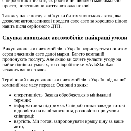
співробітники знають, як робити це швидко і максимально
просто, полегшивши життя автовласникові.
Також у нас є послуга «Скупка битих японських авто», яка
дозволяє автовласникові продати своє авто за хорошою ціною
навіть після серйозного ДТП.
Скупка японських автомобілів: найкращі умови
Викуп японських автомобілів в Україні користується попитом
серед власників авто даної марки. Багато компаній
пропонують послугу. Але якщо ви хочете укласти угоду на
найвигідніших умовах, то співробітники «AvtoSkupka»
чекають ваших заявок.
Терміновий викуп японських автомобілів в Україні від нашої
компанії має масу переваг. Основні з яких:
оперативність. Заявка обробляється в мінімальні
терміни;
інформативна підтримка. Співробітники завжди готові
відповісти на ваші запитання, розповісти про умови
співпраці;
вартість. Ми готові запропонувати кращу ціну за ваше
авто;