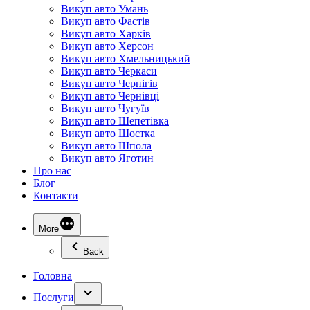
Викуп авто Умань
Викуп авто Фастів
Викуп авто Харків
Викуп авто Херсон
Викуп авто Хмельницький
Викуп авто Черкаси
Викуп авто Чернігів
Викуп авто Чернівці
Викуп авто Чугуїв
Викуп авто Шепетівка
Викуп авто Шостка
Викуп авто Шпола
Викуп авто Яготин
Про нас
Блог
Контакти
More
Back
Головна
Послуги