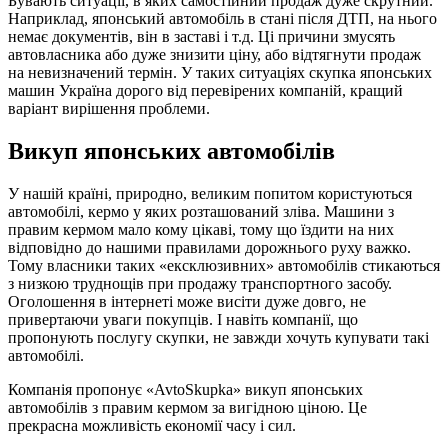
Бувають ситуації, в яких самостійний продаж дуже скрутний.
Наприклад, японський автомобіль в стані після ДТП, на нього
немає документів, він в заставі і т.д. Ці причини змусять
автовласника або дуже знизити ціну, або відтягнути продаж
на невизначений термін. У таких ситуаціях скупка японських
машин Україна дорого від перевірених компаній, кращий
варіант вирішення проблеми.
Викуп японських автомобілів
У нашій країні, природно, великим попитом користуються
автомобілі, кермо у яких розташований зліва. Машини з
правим кермом мало кому цікаві, тому що їздити на них
відповідно до нашими правилами дорожнього руху важко.
Тому власники таких «ексклюзивних» автомобілів стикаються
з низкою труднощів при продажу транспортного засобу.
Оголошення в інтернеті може висіти дуже довго, не
привертаючи уваги покупців. І навіть компанії, що
пропонують послугу скупки, не завжди хочуть купувати такі
автомобілі.
Компанія пропонує «AvtoSkupka» викуп японських
автомобілів з правим кермом за вигідною ціною. Це
прекрасна можливість економії часу і сил.