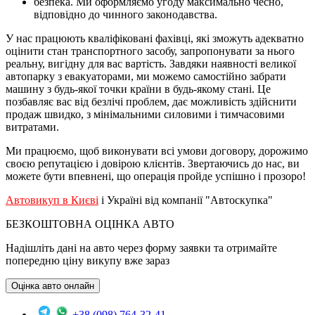
безпека. Ми оформляємо угоду максимально чесно,
відповідно до чинного законодавства.
У нас працюють кваліфіковані фахівці, які зможуть адекватно
оцінити стан транспортного засобу, запропонувати за нього
реальну, вигідну для вас вартість. Завдяки наявності великої
автопарку з евакуаторами, ми можемо самостійно забрати
машину з будь-якої точки країни в будь-якому стані. Це
позбавляє вас від безлічі проблем, дає можливість здійснити
продаж швидко, з мінімальними силовими і тимчасовими
витратами.
Ми працюємо, щоб виконувати всі умови договору, дорожимо
своєю репутацією і довірою клієнтів. Звертаючись до нас, ви
можете бути впевнені, що операція пройде успішно і прозоро!
Автовикуп в Києві
і Україні від компанії "Автоскупка"
БЕЗКОШТОВНА ОЦІНКА АВТО
Надішліть дані на авто через форму заявки та отримайте
попередню ціну викупу вже зараз
Оцінка авто онлайн
+38 (098) 764-32-41