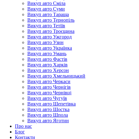
Викуп авто Сміла
Викуп авто Суми
Викуп авто Тараща
Викуп авто Тернопіль
Викуп авто Тетіїв
Викуп авто Троєщина
Викуп авто Ужгород
Викуп авто Узин
Викуп авто Українка
Викуп авто Умань
Викуп авто Фастів
Викуп авто Харків
Викуп авто Херсон
Викуп авто Хмельницький
Викуп авто Черкаси
Викуп авто Чернігів
Викуп авто Чернівці
Викуп авто Чугуїв
Викуп авто Шепетівка
Викуп авто Шостка
Викуп авто Шпола
Викуп авто Яготин
Про нас
Блог
Контакти