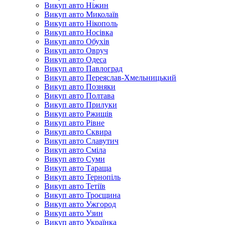
Викуп авто Ніжин
Викуп авто Миколаїв
Викуп авто Нікополь
Викуп авто Носівка
Викуп авто Обухів
Викуп авто Овруч
Викуп авто Одеса
Викуп авто Павлоград
Викуп авто Переяслав-Хмельницький
Викуп авто Позняки
Викуп авто Полтава
Викуп авто Прилуки
Викуп авто Ржищів
Викуп авто Рівне
Викуп авто Сквира
Викуп авто Славутич
Викуп авто Сміла
Викуп авто Суми
Викуп авто Тараща
Викуп авто Тернопіль
Викуп авто Тетіїв
Викуп авто Троєщина
Викуп авто Ужгород
Викуп авто Узин
Викуп авто Українка