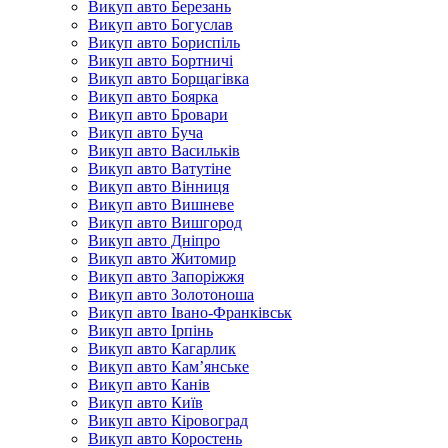
Викуп авто Березань
Викуп авто Богуслав
Викуп авто Бориспіль
Викуп авто Бортничі
Викуп авто Борщагівка
Викуп авто Боярка
Викуп авто Бровари
Викуп авто Буча
Викуп авто Васильків
Викуп авто Ватутіне
Викуп авто Вінниця
Викуп авто Вишневе
Викуп авто Вишгород
Викуп авто Дніпро
Викуп авто Житомир
Викуп авто Запоріжжя
Викуп авто Золотоноша
Викуп авто Івано-Франківськ
Викуп авто Ірпінь
Викуп авто Кагарлик
Викуп авто Кам’янське
Викуп авто Канів
Викуп авто Київ
Викуп авто Кіровоград
Викуп авто Коростень