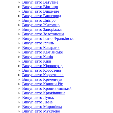
Викуп авто Ватутіне
Викуп авто Вінниця
Викуп авто Вишневе
Викуп авто Вишгород
Викуп авто Дніпро
Викуп авто Житомир
Викуп авто Запоріжжя
Викуп авто Золотоноша
Викуп авто Івано-Франківськ
Викуп авто Ірпінь
Викуп авто Кагарлик
Викуп авто Кам’янське
Викуп авто Канів
Викуп авто Київ
Викуп авто Кіровоград
Викуп авто Коростень
Викуп авто Коростишів
Викуп авто Кременчук
Викуп авто Кривий Ріг
Викуп авто Кропивницький
Викуп авто Крюківщина
Викуп авто Луцьк
Викуп авто Львів
Викуп авто Миронівка
Викуп авто Мукачево