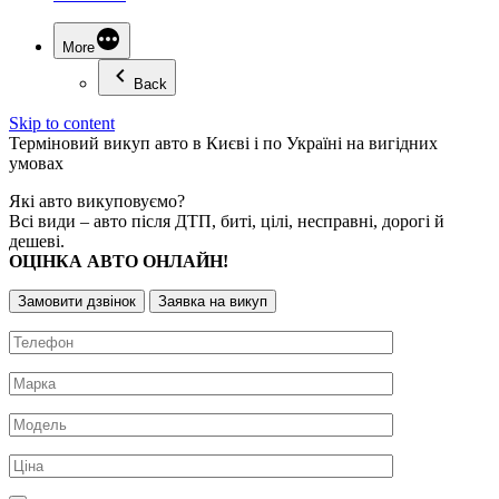
More
Back
Skip to content
Терміновий
викуп авто
в Києві і по Україні на вигідних
умовах
Які авто викуповуємо?
Всі види – авто після ДТП, биті, цілі, несправні, дорогі й
дешеві.
ОЦІНКА АВТО ОНЛАЙН!
Замовити дзвінок
Заявка на викуп