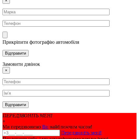
×
Прикріпити фотографію автомобіля
Замовити дзвінок
×
ПЕРЕДЗВОНІТЬ МЕНІ
+
Ми передзвонимо
Ви
найближчим часом!
Передзвоніть мені!
Представте себе, і ми зателефонуємо вам по імені