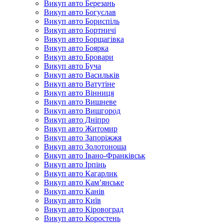
Викуп авто Березань
Викуп авто Богуслав
Викуп авто Бориспіль
Викуп авто Бортничі
Викуп авто Борщагівка
Викуп авто Боярка
Викуп авто Бровари
Викуп авто Буча
Викуп авто Васильків
Викуп авто Ватутіне
Викуп авто Вінниця
Викуп авто Вишневе
Викуп авто Вишгород
Викуп авто Дніпро
Викуп авто Житомир
Викуп авто Запоріжжя
Викуп авто Золотоноша
Викуп авто Івано-Франківськ
Викуп авто Ірпінь
Викуп авто Кагарлик
Викуп авто Кам’янське
Викуп авто Канів
Викуп авто Київ
Викуп авто Кіровоград
Викуп авто Коростень