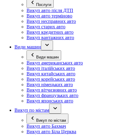
Послуги
Викуп авто після ДТП
Викуп авто терміново
Викуп несправних авто
Викуп старих авто
Викуп кредитних авто
Викуп вантажних авто
Види машин
Види машин
Викуп американських авто
Викуп італійських авто
Викуп китайських авто
Викуп корейських авто
Викуп німецьких авто
Викуп вітчизняних авто
Викуп французьких авто
Викуп японських авто
Викуп по містам
Викуп по містам
Викуп авто Бахмач
Викуп авто Біла Церква