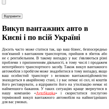
Прикріпити фотографію автомобіля
Викуп вантажних авто в
Києві і по всій Україні
Досить часто може статися так, що ваш бізнес, безпосередньо
пов'язаний з вантажним транспортом, прийшов в збиток або
не є рентабельним. В такому випадку у вас з'являються різні
проблеми з припиненням діяльності, в тому числі і продажем
непотрібного транспортного засобу. Також викуп вантажного
автомобіля з пробігом може знадобитися в тому випадку, якщо
ваш особистий транспорт з великою вантажопідйомністю
знаходиться в аварійному стані, і у вас немає ні сил, ні коштів
його реставрувати, а відправити його на утилізацію немає ні
найменшого бажання. У таких ситуаціях краще звернутися в
нашу компанію «
AvtoSkupka
» і скористатися послугою
терміновий викуп вантажного автомобіля на найвигідніших
для вас умовах.