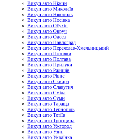
Викуп авто Ніжин
Викуп авто Миколаїв
Викуп авто Нікополь
Викуп авто Носівка
Викуп авто Обухів
Викуп авто Овруч
Викуп авто Одеса
Викуп авто Павлоград
Викуп авто Переяслав-Хмельницький
Викуп авто Позняки
Викуп авто Полтава
Викуп авто Прилуки
Викуп авто Ржищів
Викуп авто Рівне
Викуп авто Сквира
Викуп авто Славутич
Викуп авто Сміла
Викуп авто Суми
Викуп авто Тараща
Викуп авто Тернопіль
Викуп авто Тетіїв
Викуп авто Троєщина
Викуп авто Ужгород
Викуп авто Узин
Викуп авто Українка