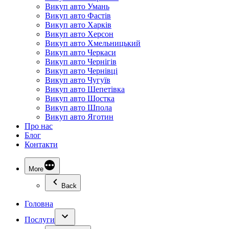
Викуп авто Умань
Викуп авто Фастів
Викуп авто Харків
Викуп авто Херсон
Викуп авто Хмельницький
Викуп авто Черкаси
Викуп авто Чернігів
Викуп авто Чернівці
Викуп авто Чугуїв
Викуп авто Шепетівка
Викуп авто Шостка
Викуп авто Шпола
Викуп авто Яготин
Про нас
Блог
Контакти
More
Back
Головна
Послуги