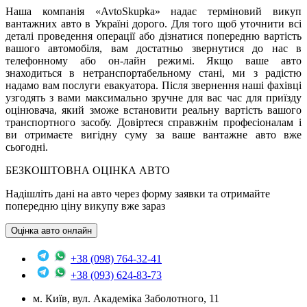
Наша компанія «AvtoSkupka» надає терміновий викуп
вантажних авто в Україні дорого. Для того щоб уточнити всі
деталі проведення операції або дізнатися попередню вартість
вашого автомобіля, вам достатньо звернутися до нас в
телефонному або он-лайн режимі. Якщо ваше авто
знаходиться в нетранспортабельному стані, ми з радістю
надамо вам послуги евакуатора. Після звернення наші фахівці
узгодять з вами максимально зручне для вас час для приїзду
оцінювача, який зможе встановити реальну вартість вашого
транспортного засобу. Довіртеся справжнім професіоналам і
ви отримаєте вигідну суму за ваше вантажне авто вже
сьогодні.
БЕЗКОШТОВНА ОЦІНКА АВТО
Надішліть дані на авто через форму заявки та отримайте
попередню ціну викупу вже зараз
Оцінка авто онлайн
+38 (098) 764-32-41
+38 (093) 624-83-73
м. Київ, вул. Академіка Заболотного, 11