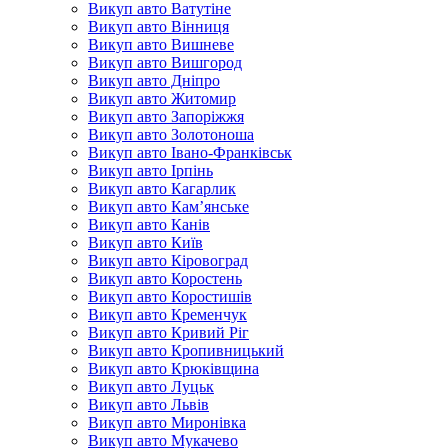
Викуп авто Ватутіне
Викуп авто Вінниця
Викуп авто Вишневе
Викуп авто Вишгород
Викуп авто Дніпро
Викуп авто Житомир
Викуп авто Запоріжжя
Викуп авто Золотоноша
Викуп авто Івано-Франківськ
Викуп авто Ірпінь
Викуп авто Кагарлик
Викуп авто Кам’янське
Викуп авто Канів
Викуп авто Київ
Викуп авто Кіровоград
Викуп авто Коростень
Викуп авто Коростишів
Викуп авто Кременчук
Викуп авто Кривий Ріг
Викуп авто Кропивницький
Викуп авто Крюківщина
Викуп авто Луцьк
Викуп авто Львів
Викуп авто Миронівка
Викуп авто Мукачево