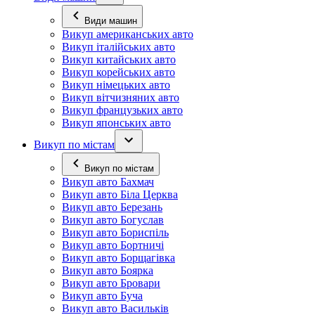
Види машин
Викуп американських авто
Викуп італійських авто
Викуп китайських авто
Викуп корейських авто
Викуп німецьких авто
Викуп вітчизняних авто
Викуп французьких авто
Викуп японських авто
Викуп по містам
Викуп по містам
Викуп авто Бахмач
Викуп авто Біла Церква
Викуп авто Березань
Викуп авто Богуслав
Викуп авто Бориспіль
Викуп авто Бортничі
Викуп авто Борщагівка
Викуп авто Боярка
Викуп авто Бровари
Викуп авто Буча
Викуп авто Васильків