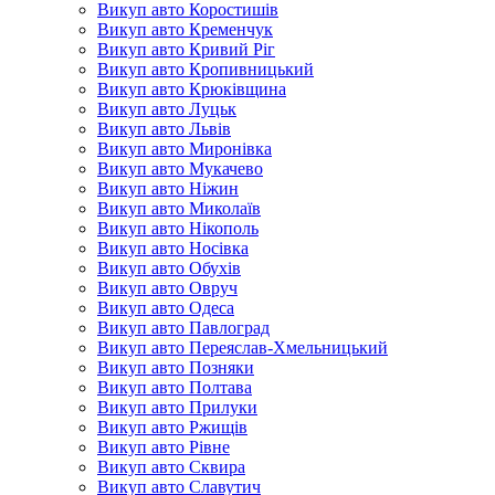
Викуп авто Коростишів
Викуп авто Кременчук
Викуп авто Кривий Ріг
Викуп авто Кропивницький
Викуп авто Крюківщина
Викуп авто Луцьк
Викуп авто Львів
Викуп авто Миронівка
Викуп авто Мукачево
Викуп авто Ніжин
Викуп авто Миколаїв
Викуп авто Нікополь
Викуп авто Носівка
Викуп авто Обухів
Викуп авто Овруч
Викуп авто Одеса
Викуп авто Павлоград
Викуп авто Переяслав-Хмельницький
Викуп авто Позняки
Викуп авто Полтава
Викуп авто Прилуки
Викуп авто Ржищів
Викуп авто Рівне
Викуп авто Сквира
Викуп авто Славутич