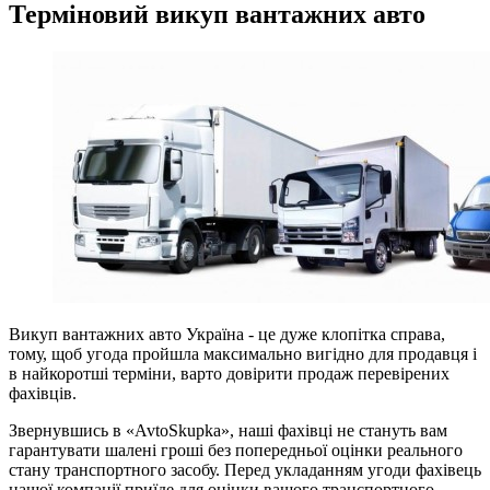
Терміновий викуп вантажних авто
Викуп вантажних авто Україна - це дуже клопітка справа,
тому, щоб угода пройшла максимально вигідно для продавця і
в найкоротші терміни, варто довірити продаж перевірених
фахівців.
Звернувшись в «AvtoSkupka», наші фахівці не стануть вам
гарантувати шалені гроші без попередньої оцінки реального
стану транспортного засобу. Перед укладанням угоди фахівець
нашої компанії приїде для оцінки вашого транспортного