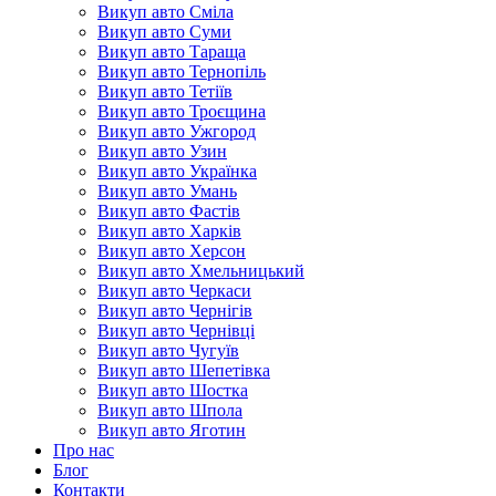
Викуп авто Сміла
Викуп авто Суми
Викуп авто Тараща
Викуп авто Тернопіль
Викуп авто Тетіїв
Викуп авто Троєщина
Викуп авто Ужгород
Викуп авто Узин
Викуп авто Українка
Викуп авто Умань
Викуп авто Фастів
Викуп авто Харків
Викуп авто Херсон
Викуп авто Хмельницький
Викуп авто Черкаси
Викуп авто Чернігів
Викуп авто Чернівці
Викуп авто Чугуїв
Викуп авто Шепетівка
Викуп авто Шостка
Викуп авто Шпола
Викуп авто Яготин
Про нас
Блог
Контакти