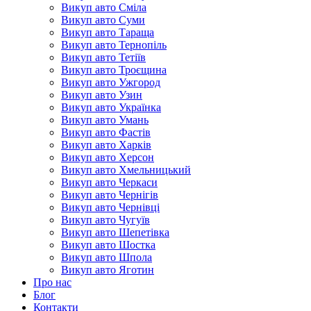
Викуп авто Сміла
Викуп авто Суми
Викуп авто Тараща
Викуп авто Тернопіль
Викуп авто Тетіїв
Викуп авто Троєщина
Викуп авто Ужгород
Викуп авто Узин
Викуп авто Українка
Викуп авто Умань
Викуп авто Фастів
Викуп авто Харків
Викуп авто Херсон
Викуп авто Хмельницький
Викуп авто Черкаси
Викуп авто Чернігів
Викуп авто Чернівці
Викуп авто Чугуїв
Викуп авто Шепетівка
Викуп авто Шостка
Викуп авто Шпола
Викуп авто Яготин
Про нас
Блог
Контакти