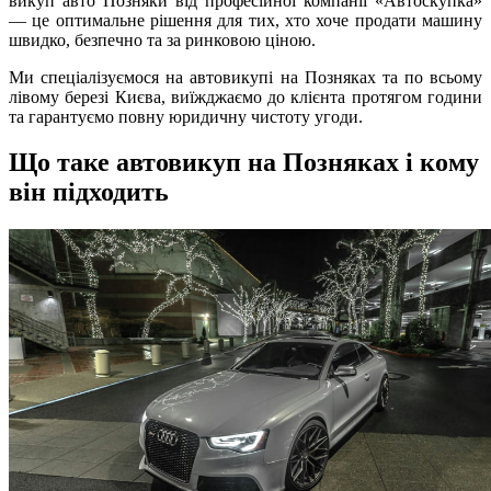
викуп авто Позняки від професійної компанії «Автоскупка»
— це оптимальне рішення для тих, хто хоче продати машину
швидко, безпечно та за ринковою ціною.
Ми спеціалізуємося на автовикупі на Позняках та по всьому
лівому березі Києва, виїжджаємо до клієнта протягом години
та гарантуємо повну юридичну чистоту угоди.
Що таке автовикуп на Позняках і кому
він підходить