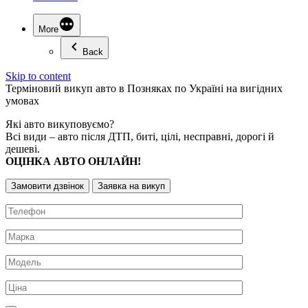
More
Back
Skip to content
Терміновий
викуп авто
в Позняках по Україні на вигідних
умовах
Які авто викуповуємо?
Всі види – авто після ДТП, биті, цілі, несправні, дорогі й
дешеві.
ОЦІНКА АВТО ОНЛАЙН!
Замовити дзвінок
Заявка на викуп