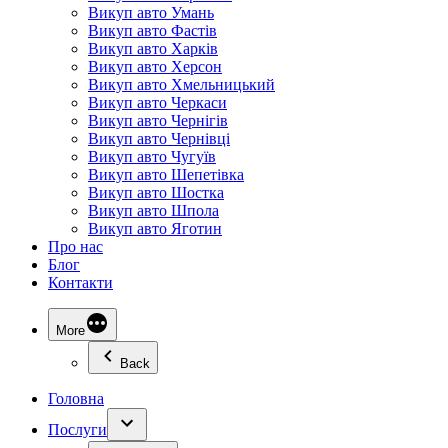
Викуп авто Умань
Викуп авто Фастів
Викуп авто Харків
Викуп авто Херсон
Викуп авто Хмельницький
Викуп авто Черкаси
Викуп авто Чернігів
Викуп авто Чернівці
Викуп авто Чугуїв
Викуп авто Шепетівка
Викуп авто Шостка
Викуп авто Шпола
Викуп авто Яготин
Про нас
Блог
Контакти
More
Back
Головна
Послуги