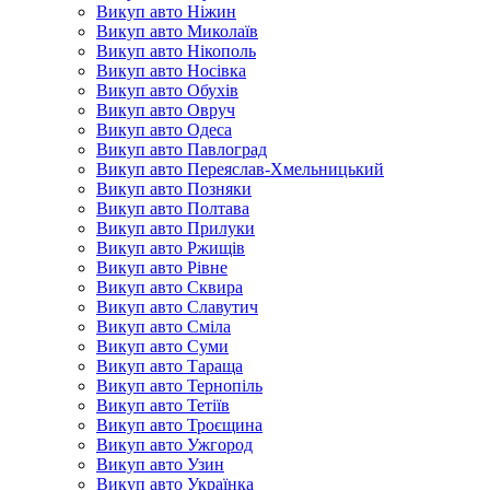
Викуп авто Ніжин
Викуп авто Миколаїв
Викуп авто Нікополь
Викуп авто Носівка
Викуп авто Обухів
Викуп авто Овруч
Викуп авто Одеса
Викуп авто Павлоград
Викуп авто Переяслав-Хмельницький
Викуп авто Позняки
Викуп авто Полтава
Викуп авто Прилуки
Викуп авто Ржищів
Викуп авто Рівне
Викуп авто Сквира
Викуп авто Славутич
Викуп авто Сміла
Викуп авто Суми
Викуп авто Тараща
Викуп авто Тернопіль
Викуп авто Тетіїв
Викуп авто Троєщина
Викуп авто Ужгород
Викуп авто Узин
Викуп авто Українка