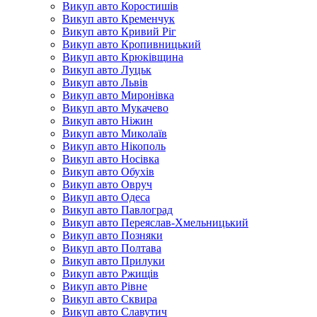
Викуп авто Коростишів
Викуп авто Кременчук
Викуп авто Кривий Ріг
Викуп авто Кропивницький
Викуп авто Крюківщина
Викуп авто Луцьк
Викуп авто Львів
Викуп авто Миронівка
Викуп авто Мукачево
Викуп авто Ніжин
Викуп авто Миколаїв
Викуп авто Нікополь
Викуп авто Носівка
Викуп авто Обухів
Викуп авто Овруч
Викуп авто Одеса
Викуп авто Павлоград
Викуп авто Переяслав-Хмельницький
Викуп авто Позняки
Викуп авто Полтава
Викуп авто Прилуки
Викуп авто Ржищів
Викуп авто Рівне
Викуп авто Сквира
Викуп авто Славутич