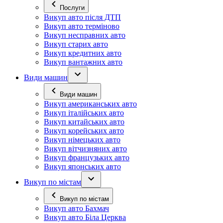
Послуги
Викуп авто після ДТП
Викуп авто терміново
Викуп несправних авто
Викуп старих авто
Викуп кредитних авто
Викуп вантажних авто
Види машин
Види машин
Викуп американських авто
Викуп італійських авто
Викуп китайських авто
Викуп корейських авто
Викуп німецьких авто
Викуп вітчизняних авто
Викуп французьких авто
Викуп японських авто
Викуп по містам
Викуп по містам
Викуп авто Бахмач
Викуп авто Біла Церква