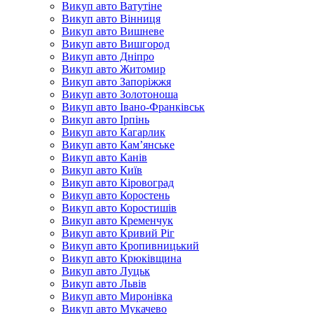
Викуп авто Ватутіне
Викуп авто Вінниця
Викуп авто Вишневе
Викуп авто Вишгород
Викуп авто Дніпро
Викуп авто Житомир
Викуп авто Запоріжжя
Викуп авто Золотоноша
Викуп авто Івано-Франківськ
Викуп авто Ірпінь
Викуп авто Кагарлик
Викуп авто Кам’янське
Викуп авто Канів
Викуп авто Київ
Викуп авто Кіровоград
Викуп авто Коростень
Викуп авто Коростишів
Викуп авто Кременчук
Викуп авто Кривий Ріг
Викуп авто Кропивницький
Викуп авто Крюківщина
Викуп авто Луцьк
Викуп авто Львів
Викуп авто Миронівка
Викуп авто Мукачево