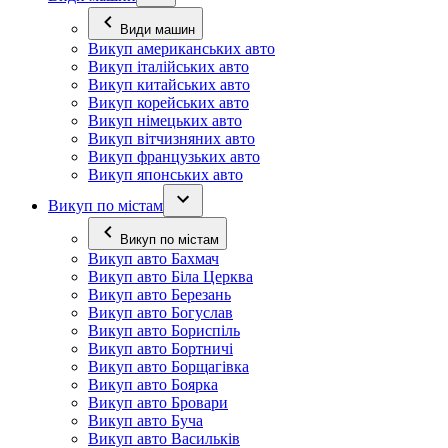
Види машин
Викуп американських авто
Викуп італійських авто
Викуп китайських авто
Викуп корейських авто
Викуп німецьких авто
Викуп вітчизняних авто
Викуп французьких авто
Викуп японських авто
Викуп по містам
Викуп по містам
Викуп авто Бахмач
Викуп авто Біла Церква
Викуп авто Березань
Викуп авто Богуслав
Викуп авто Бориспіль
Викуп авто Бортничі
Викуп авто Борщагівка
Викуп авто Боярка
Викуп авто Бровари
Викуп авто Буча
Викуп авто Васильків