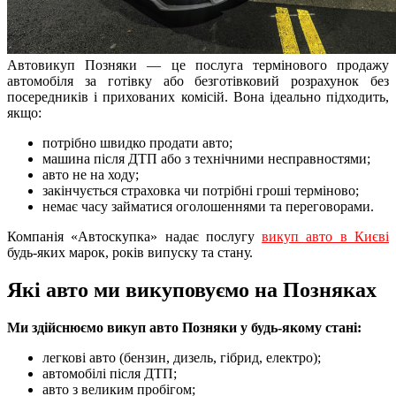
Автовикуп Позняки — це послуга термінового продажу
автомобіля за готівку або безготівковий розрахунок без
посередників і прихованих комісій. Вона ідеально підходить,
якщо:
потрібно швидко продати авто;
машина після ДТП або з технічними несправностями;
авто не на ходу;
закінчується страховка чи потрібні гроші терміново;
немає часу займатися оголошеннями та переговорами.
Компанія «Автоскупка» надає послугу
викуп авто в Києві
будь-яких марок, років випуску та стану.
Які авто ми викуповуємо на Позняках
Ми здійснюємо викуп авто Позняки у будь-якому стані:
легкові авто (бензин, дизель, гібрид, електро);
автомобілі після ДТП;
авто з великим пробігом;