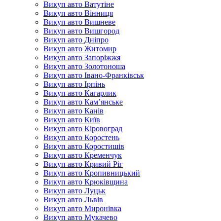
Викуп авто Ватутіне
Викуп авто Вінниця
Викуп авто Вишневе
Викуп авто Вишгород
Викуп авто Дніпро
Викуп авто Житомир
Викуп авто Запоріжжя
Викуп авто Золотоноша
Викуп авто Івано-Франківськ
Викуп авто Ірпінь
Викуп авто Кагарлик
Викуп авто Кам’янське
Викуп авто Канів
Викуп авто Київ
Викуп авто Кіровоград
Викуп авто Коростень
Викуп авто Коростишів
Викуп авто Кременчук
Викуп авто Кривий Ріг
Викуп авто Кропивницький
Викуп авто Крюківщина
Викуп авто Луцьк
Викуп авто Львів
Викуп авто Миронівка
Викуп авто Мукачево