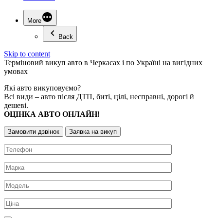
More
Back
Skip to content
Терміновий
викуп авто
в Черкасах і по Україні на вигідних
умовах
Які авто викуповуємо?
Всі види – авто після ДТП, биті, цілі, несправні, дорогі й
дешеві.
ОЦІНКА АВТО ОНЛАЙН!
Замовити дзвінок
Заявка на викуп