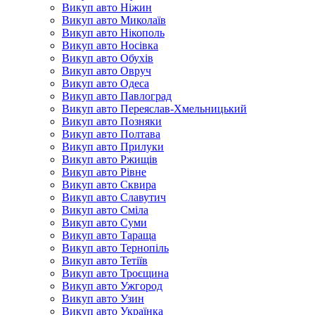
Викуп авто Ніжин
Викуп авто Миколаїв
Викуп авто Нікополь
Викуп авто Носівка
Викуп авто Обухів
Викуп авто Овруч
Викуп авто Одеса
Викуп авто Павлоград
Викуп авто Переяслав-Хмельницький
Викуп авто Позняки
Викуп авто Полтава
Викуп авто Прилуки
Викуп авто Ржищів
Викуп авто Рівне
Викуп авто Сквира
Викуп авто Славутич
Викуп авто Сміла
Викуп авто Суми
Викуп авто Тараща
Викуп авто Тернопіль
Викуп авто Тетіїв
Викуп авто Троєщина
Викуп авто Ужгород
Викуп авто Узин
Викуп авто Українка