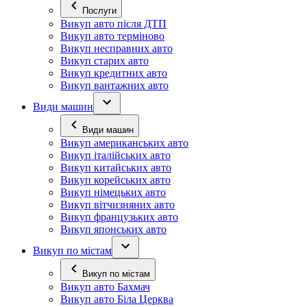
Послуги
Викуп авто після ДТП
Викуп авто терміново
Викуп несправних авто
Викуп старих авто
Викуп кредитних авто
Викуп вантажних авто
Види машин
Види машин
Викуп американських авто
Викуп італійських авто
Викуп китайських авто
Викуп корейських авто
Викуп німецьких авто
Викуп вітчизняних авто
Викуп французьких авто
Викуп японських авто
Викуп по містам
Викуп по містам
Викуп авто Бахмач
Викуп авто Біла Церква