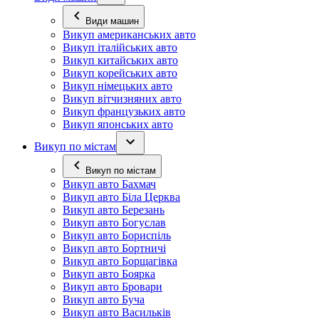
Види машин
Викуп американських авто
Викуп італійських авто
Викуп китайських авто
Викуп корейських авто
Викуп німецьких авто
Викуп вітчизняних авто
Викуп французьких авто
Викуп японських авто
Викуп по містам
Викуп по містам
Викуп авто Бахмач
Викуп авто Біла Церква
Викуп авто Березань
Викуп авто Богуслав
Викуп авто Бориспіль
Викуп авто Бортничі
Викуп авто Борщагівка
Викуп авто Боярка
Викуп авто Бровари
Викуп авто Буча
Викуп авто Васильків