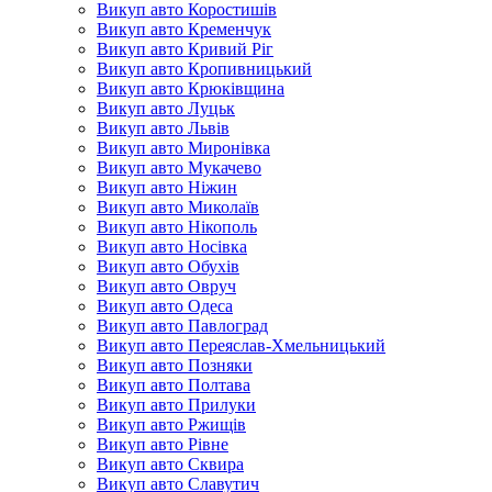
Викуп авто Коростишів
Викуп авто Кременчук
Викуп авто Кривий Ріг
Викуп авто Кропивницький
Викуп авто Крюківщина
Викуп авто Луцьк
Викуп авто Львів
Викуп авто Миронівка
Викуп авто Мукачево
Викуп авто Ніжин
Викуп авто Миколаїв
Викуп авто Нікополь
Викуп авто Носівка
Викуп авто Обухів
Викуп авто Овруч
Викуп авто Одеса
Викуп авто Павлоград
Викуп авто Переяслав-Хмельницький
Викуп авто Позняки
Викуп авто Полтава
Викуп авто Прилуки
Викуп авто Ржищів
Викуп авто Рівне
Викуп авто Сквира
Викуп авто Славутич