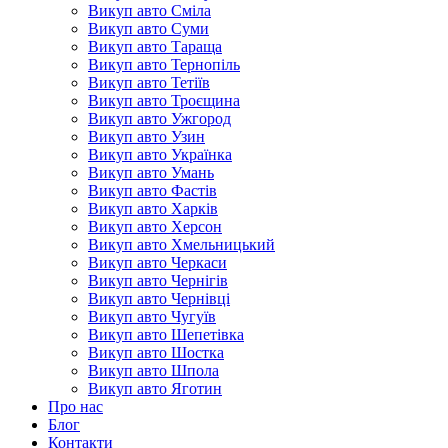
Викуп авто Сміла
Викуп авто Суми
Викуп авто Тараща
Викуп авто Тернопіль
Викуп авто Тетіїв
Викуп авто Троєщина
Викуп авто Ужгород
Викуп авто Узин
Викуп авто Українка
Викуп авто Умань
Викуп авто Фастів
Викуп авто Харків
Викуп авто Херсон
Викуп авто Хмельницький
Викуп авто Черкаси
Викуп авто Чернігів
Викуп авто Чернівці
Викуп авто Чугуїв
Викуп авто Шепетівка
Викуп авто Шостка
Викуп авто Шпола
Викуп авто Яготин
Про нас
Блог
Контакти