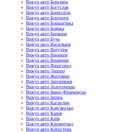
Викуп авто Березань
Викуп авто Богуслав
Викуп авто Бориспіль
Викуп авто Бортничі
Викуп авто Борщагівка
Викуп авто Боярка
Викуп авто Бровари
Викуп авто Буча
Викуп авто Васильків
Викуп авто Ватутіне
Викуп авто Вінниця
Викуп авто Вишневе
Викуп авто Вишгород
Викуп авто Дніпро
Викуп авто Житомир
Викуп авто Запоріжжя
Викуп авто Золотоноша
Викуп авто Івано-Франківськ
Викуп авто Ірпінь
Викуп авто Кагарлик
Викуп авто Кам’янське
Викуп авто Канів
Викуп авто Київ
Викуп авто Кіровоград
Викуп авто Коростень