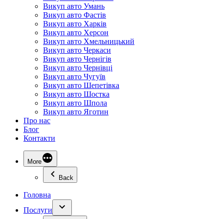
Викуп авто Умань
Викуп авто Фастів
Викуп авто Харків
Викуп авто Херсон
Викуп авто Хмельницький
Викуп авто Черкаси
Викуп авто Чернігів
Викуп авто Чернівці
Викуп авто Чугуїв
Викуп авто Шепетівка
Викуп авто Шостка
Викуп авто Шпола
Викуп авто Яготин
Про нас
Блог
Контакти
More
Back
Головна
Послуги