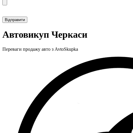
Прикріпити фотографію автомобіля
Автовикуп Черкаси
Переваги продажу авто з AvtoSkupka