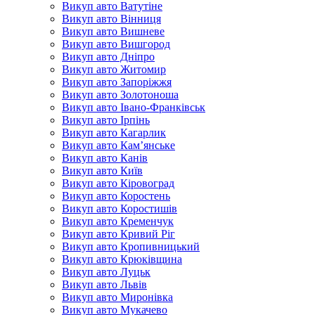
Викуп авто Ватутіне
Викуп авто Вінниця
Викуп авто Вишневе
Викуп авто Вишгород
Викуп авто Дніпро
Викуп авто Житомир
Викуп авто Запоріжжя
Викуп авто Золотоноша
Викуп авто Івано-Франківськ
Викуп авто Ірпінь
Викуп авто Кагарлик
Викуп авто Кам’янське
Викуп авто Канів
Викуп авто Київ
Викуп авто Кіровоград
Викуп авто Коростень
Викуп авто Коростишів
Викуп авто Кременчук
Викуп авто Кривий Ріг
Викуп авто Кропивницький
Викуп авто Крюківщина
Викуп авто Луцьк
Викуп авто Львів
Викуп авто Миронівка
Викуп авто Мукачево