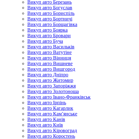
Викуп авто Березань
Викуп авто Богуслав
Викуп авто Бориспіль
Викуп авто Бортничі
Викуп авто Борщагівка
Викуп авто Боярка
Викуп авто Бровари
Викуп авто Буча
Викуп авто Васильків
Викуп авто Ватутіне
Викуп авто Вінниця
Викуп авто Вишневе
Викуп авто Вишгород
Викуп авто Дніпро
Викуп авто Житомир
Викуп авто Запоріжжя
Викуп авто Золотоноша
Викуп авто Івано-Франківськ
Викуп авто Ірпінь
Викуп авто Кагарлик
Викуп авто Кам’янське
Викуп авто Канів
Викуп авто Київ
Викуп авто Кіровоград
Викуп авто Коростень