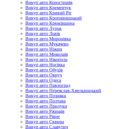
Викуп авто Коростишів
Викуп авто Кременчук
Викуп авто Кривий Ріг
Викуп авто Кропивницький
Викуп авто Крюківщина
Викуп авто Луцьк
Викуп авто Львів
Викуп авто Миронівка
Викуп авто Мукачево
Викуп авто Ніжин
Викуп авто Миколаїв
Викуп авто Нікополь
Викуп авто Носівка
Викуп авто Обухів
Викуп авто Овруч
Викуп авто Одеса
Викуп авто Павлоград
Викуп авто Переяслав-Хмельницький
Викуп авто Позняки
Викуп авто Полтава
Викуп авто Прилуки
Викуп авто Ржищів
Викуп авто Рівне
Викуп авто Сквира
Викуп авто Славутич