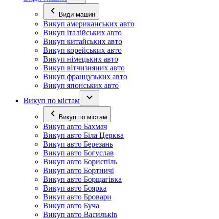
Види машин
Викуп американських авто
Викуп італійських авто
Викуп китайських авто
Викуп корейських авто
Викуп німецьких авто
Викуп вітчизняних авто
Викуп французьких авто
Викуп японських авто
Викуп по містам
Викуп по містам
Викуп авто Бахмач
Викуп авто Біла Церква
Викуп авто Березань
Викуп авто Богуслав
Викуп авто Бориспіль
Викуп авто Бортничі
Викуп авто Борщагівка
Викуп авто Боярка
Викуп авто Бровари
Викуп авто Буча
Викуп авто Васильків