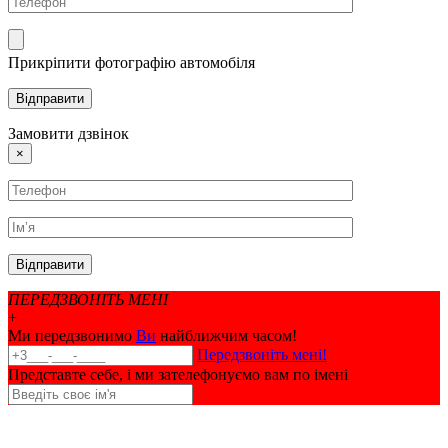
Прикріпити фотографію автомобіля
Замовити дзвінок
×
ПЕРЕДЗВОНІТЬ МЕНІ
+
Ми передзвонимо
Ви
найближчим часом!
Передзвоніть мені!
Представте себе, і ми зателефонуємо вам по імені