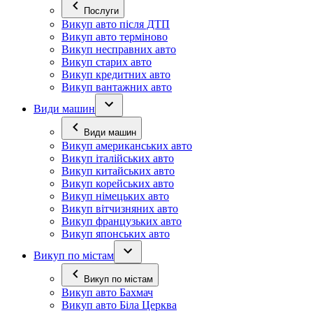
Послуги
Викуп авто після ДТП
Викуп авто терміново
Викуп несправних авто
Викуп старих авто
Викуп кредитних авто
Викуп вантажних авто
Види машин
Види машин
Викуп американських авто
Викуп італійських авто
Викуп китайських авто
Викуп корейських авто
Викуп німецьких авто
Викуп вітчизняних авто
Викуп французьких авто
Викуп японських авто
Викуп по містам
Викуп по містам
Викуп авто Бахмач
Викуп авто Біла Церква