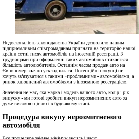
Недосконалість законодавства України дозволило нашим
підприємливим співгромадянам пригнати на територію нашої
країни сотні тисяч автомобілів на іноземній реєстрації. З
труднощами при оформленні таких автомобілів стикається
більшість автолюбителів. Останнім часом продаж авто на
Єврономер значно ускладнилася. Потенційні покупці не
хочуть зв'язуватися з такими «проблемними» автомобілями, а
ринок заповнений автомобілями з іноземною реєстрацією.
Значення не має, яка марка і модель вашого авто, колір і рік
випуску - ми готові зробити викуп нерозмитнених авто за
дуже високою ціною і в будь-якому стані.
Процедура викупу нерозмитненого
автомобіля
Вся процедура займає мінімум зусиль і часу: