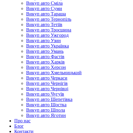
Викуп авто Сміла
Викуп авто Суми
Викуп авто Тараща
Викуп авто Тернопіль
Викуп авто Тетіїв
Викуп авто Троєщина
Викуп авто Ужгород
Викуп авто Узин
Викуп авто Українка
Викуп авто Умань
Викуп авто Фастів
Викуп авто Харків
Викуп авто Херсон
Викуп авто Хмельницький
Викуп авто Черкаси
Викуп авто Чернігів
Викуп авто Чернівці
Викуп авто Чугуїв
Викуп авто Шепетівка
Викуп авто Шостка
Викуп авто Шпола
Викуп авто Яготин
Про нас
Блог
Контакти