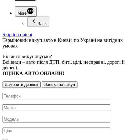
More
Back
Skip to content
Терміновий
викуп авто
в Києві і по Україні на вигідних
умовах
Які авто викуповуємо?
Всі види – авто після ДТП, биті, цілі, несправні, дорогі й
дешеві.
ОЦІНКА АВТО ОНЛАЙН!
Замовити дзвінок
Заявка на викуп