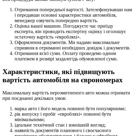
Отримання попередньої вартості. Зателефонувавши нам
і передавши основні характеристики автомобіля,
менеджер озвучить попередню вартість.
Оцінка вашої машини. Погоджуєте час приїзду
експерта, він проводить експертну оцінку і оголошує
остаточну вартість «евробляхі».
Оформлення документів. Ми надамо максимальне
сприяння в отриманні необхідних довідок і документів.
Отримання всієї суми. Оплату проведемо одним
платежем в розмірі заздалегідь обумовленої суми.
Характеристики, які підвищують
вартість автомобіля на єврономерах
Максимальну вартість нерозмитненого авто можна отримати
при поєднанні декількох умов:
марка авто і його модель повинні бути популярними;
рік випуску і пробіг «евробляхі» повинні бути
мінімальними;
ідеальне технічний стан і зовнішній вигляд;
наявність документів планового і своєчасного
технічного обслуговування, і бажано у офіційних