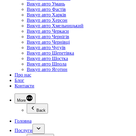
Викуп авто Умань
Викуп авто Фастів
Викуп авто Харків
Викуп авто Херсон
Викуп авто Хмельницький
Викуп авто Черкаси
Викуп авто Чернігів
Викуп авто Чернівці
Викуп авто Чугуїв
Викуп авто Шепетівка
Викуп авто Шостка
Викуп авто Шпола
Викуп авто Яготин
Про нас
Блог
Контакти
More
Back
Головна
Послуги