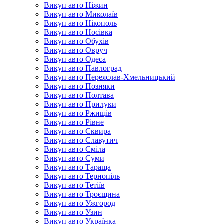
Викуп авто Ніжин
Викуп авто Миколаїв
Викуп авто Нікополь
Викуп авто Носівка
Викуп авто Обухів
Викуп авто Овруч
Викуп авто Одеса
Викуп авто Павлоград
Викуп авто Переяслав-Хмельницький
Викуп авто Позняки
Викуп авто Полтава
Викуп авто Прилуки
Викуп авто Ржищів
Викуп авто Рівне
Викуп авто Сквира
Викуп авто Славутич
Викуп авто Сміла
Викуп авто Суми
Викуп авто Тараща
Викуп авто Тернопіль
Викуп авто Тетіїв
Викуп авто Троєщина
Викуп авто Ужгород
Викуп авто Узин
Викуп авто Українка