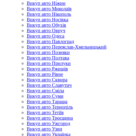
Викуп авто Ніжин
Викуп авто Миколаїв
Викуп авто Нікополь
Викуп авто Носівка
Викуп авто Обухів
Викуп авто Овруч
Викуп авто Одеса
Викуп авто Павлоград
Викуп авто Переяслав-Хмельницький
Викуп авто Позняки
Викуп авто Полтава
Викуп авто Прилуки
Викуп авто Ржищів
Викуп авто Рівне
Викуп авто Сквира
Викуп авто Славутич
Викуп авто Сміла
Викуп авто Суми
Викуп авто Тараща
Викуп авто Тернопіль
Викуп авто Тетіїв
Викуп авто Троєщина
Викуп авто Ужгород
Викуп авто Узин
Викуп авто Українка