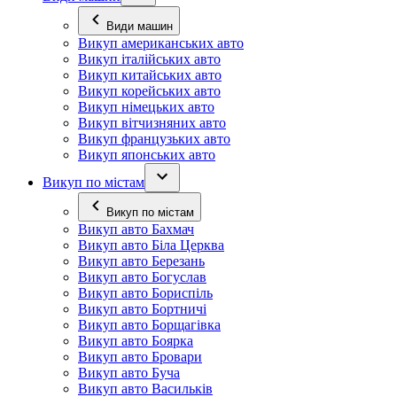
Види машин
Викуп американських авто
Викуп італійських авто
Викуп китайських авто
Викуп корейських авто
Викуп німецьких авто
Викуп вітчизняних авто
Викуп французьких авто
Викуп японських авто
Викуп по містам
Викуп по містам
Викуп авто Бахмач
Викуп авто Біла Церква
Викуп авто Березань
Викуп авто Богуслав
Викуп авто Бориспіль
Викуп авто Бортничі
Викуп авто Борщагівка
Викуп авто Боярка
Викуп авто Бровари
Викуп авто Буча
Викуп авто Васильків