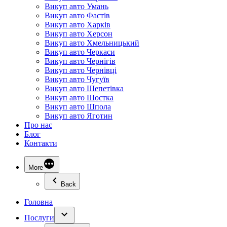
Викуп авто Умань
Викуп авто Фастів
Викуп авто Харків
Викуп авто Херсон
Викуп авто Хмельницький
Викуп авто Черкаси
Викуп авто Чернігів
Викуп авто Чернівці
Викуп авто Чугуїв
Викуп авто Шепетівка
Викуп авто Шостка
Викуп авто Шпола
Викуп авто Яготин
Про нас
Блог
Контакти
More
Back
Головна
Послуги