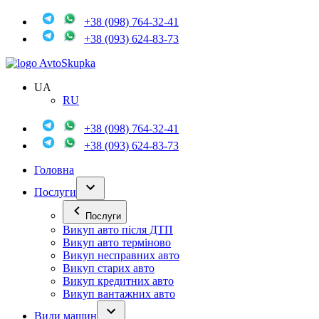
+38 (098) 764-32-41
+38 (093) 624-83-73
Avto
Skupka
UA
RU
+38 (098) 764-32-41
+38 (093) 624-83-73
Головна
Послуги
Послуги
Викуп авто після ДТП
Викуп авто терміново
Викуп несправних авто
Викуп старих авто
Викуп кредитних авто
Викуп вантажних авто
Види машин