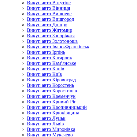
Викуп авто Ватутіне
Викуп авто Вінниця
Викуп авто Вишневе
Викуп авто Вишгород
Викуп авто Дніпро
Викуп авто Житомир
Викуп авто Запоріжжя
Викуп авто Золотоноша
Викуп авто Івано-Франківськ
Викуп авто Ірпінь
Викуп авто Кагарлик
Викуп авто Кам’янське
Викуп авто Канів
Викуп авто Київ
Викуп авто Кіровоград
Викуп авто Коростень
Викуп авто Коростишів
Викуп авто Кременчук
Викуп авто Кривий Ріг
Викуп авто Кропивницький
Викуп авто Крюківщина
Викуп авто Луцьк
Викуп авто Львів
Викуп авто Миронівка
Викуп авто Мукачево