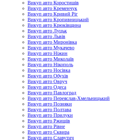
Викуп авто Коростишів
Викуп авто Кременчук
Викуп авто Кривий Ріг
Викуп авто Кропивницький
Викуп авто Крюківщина
Викуп авто Луцьк
Викуп авто Львів
Викуп авто Миронівка
Викуп авто Мукачево
Викуп авто Ніжин
Викуп авто Миколаїв
Викуп авто Нікополь
Викуп авто Носівка
Викуп авто Обухів
Викуп авто Овруч
Викуп авто Одеса
Викуп авто Павлоград
Викуп авто Переяслав-Хмельницький
Викуп авто Позняки
Викуп авто Полтава
Викуп авто Прилуки
Викуп авто Ржищів
Викуп авто Рівне
Викуп авто Сквира
Викуп авто Славутич