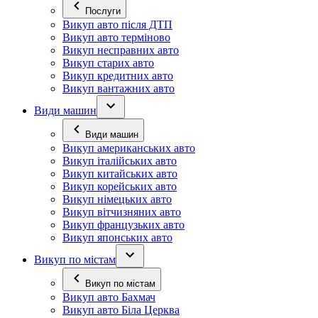
Послуги
Викуп авто після ДТП
Викуп авто терміново
Викуп несправних авто
Викуп старих авто
Викуп кредитних авто
Викуп вантажних авто
Види машин
Види машин
Викуп американських авто
Викуп італійських авто
Викуп китайських авто
Викуп корейських авто
Викуп німецьких авто
Викуп вітчизняних авто
Викуп французьких авто
Викуп японських авто
Викуп по містам
Викуп по містам
Викуп авто Бахмач
Викуп авто Біла Церква