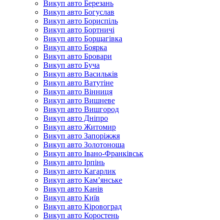
Викуп авто Березань
Викуп авто Богуслав
Викуп авто Бориспіль
Викуп авто Бортничі
Викуп авто Борщагівка
Викуп авто Боярка
Викуп авто Бровари
Викуп авто Буча
Викуп авто Васильків
Викуп авто Ватутіне
Викуп авто Вінниця
Викуп авто Вишневе
Викуп авто Вишгород
Викуп авто Дніпро
Викуп авто Житомир
Викуп авто Запоріжжя
Викуп авто Золотоноша
Викуп авто Івано-Франківськ
Викуп авто Ірпінь
Викуп авто Кагарлик
Викуп авто Кам’янське
Викуп авто Канів
Викуп авто Київ
Викуп авто Кіровоград
Викуп авто Коростень