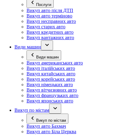
Послуги
Викуп авто після ДТП
Викуп авто терміново
Викуп несправних авто
Викуп старих авто
Викуп кредитних авто
Викуп вантажних авто
Види машин
Види машин
Викуп американських авто
Викуп італійських авто
Викуп китайських авто
Викуп корейських авто
Викуп німецьких авто
Викуп вітчизняних авто
Викуп французьких авто
Викуп японських авто
Викуп по містам
Викуп по містам
Викуп авто Бахмач
Викуп авто Біла Церква