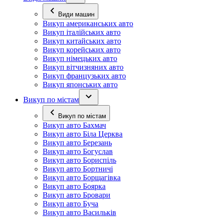
Види машин
Викуп американських авто
Викуп італійських авто
Викуп китайських авто
Викуп корейських авто
Викуп німецьких авто
Викуп вітчизняних авто
Викуп французьких авто
Викуп японських авто
Викуп по містам
Викуп по містам
Викуп авто Бахмач
Викуп авто Біла Церква
Викуп авто Березань
Викуп авто Богуслав
Викуп авто Бориспіль
Викуп авто Бортничі
Викуп авто Борщагівка
Викуп авто Боярка
Викуп авто Бровари
Викуп авто Буча
Викуп авто Васильків