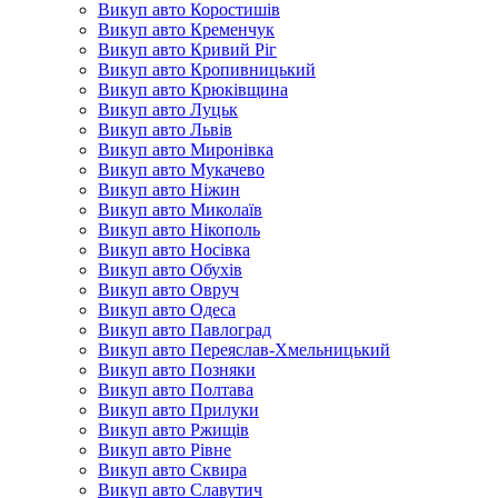
Викуп авто Коростишів
Викуп авто Кременчук
Викуп авто Кривий Ріг
Викуп авто Кропивницький
Викуп авто Крюківщина
Викуп авто Луцьк
Викуп авто Львів
Викуп авто Миронівка
Викуп авто Мукачево
Викуп авто Ніжин
Викуп авто Миколаїв
Викуп авто Нікополь
Викуп авто Носівка
Викуп авто Обухів
Викуп авто Овруч
Викуп авто Одеса
Викуп авто Павлоград
Викуп авто Переяслав-Хмельницький
Викуп авто Позняки
Викуп авто Полтава
Викуп авто Прилуки
Викуп авто Ржищів
Викуп авто Рівне
Викуп авто Сквира
Викуп авто Славутич