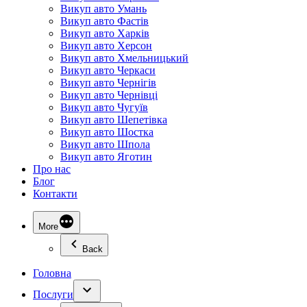
Викуп авто Умань
Викуп авто Фастів
Викуп авто Харків
Викуп авто Херсон
Викуп авто Хмельницький
Викуп авто Черкаси
Викуп авто Чернігів
Викуп авто Чернівці
Викуп авто Чугуїв
Викуп авто Шепетівка
Викуп авто Шостка
Викуп авто Шпола
Викуп авто Яготин
Про нас
Блог
Контакти
More
Back
Головна
Послуги