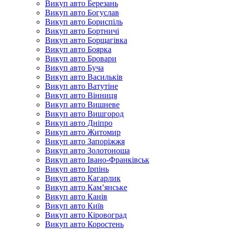
Викуп авто Березань
Викуп авто Богуслав
Викуп авто Бориспіль
Викуп авто Бортничі
Викуп авто Борщагівка
Викуп авто Боярка
Викуп авто Бровари
Викуп авто Буча
Викуп авто Васильків
Викуп авто Ватутіне
Викуп авто Вінниця
Викуп авто Вишневе
Викуп авто Вишгород
Викуп авто Дніпро
Викуп авто Житомир
Викуп авто Запоріжжя
Викуп авто Золотоноша
Викуп авто Івано-Франківськ
Викуп авто Ірпінь
Викуп авто Кагарлик
Викуп авто Кам’янське
Викуп авто Канів
Викуп авто Київ
Викуп авто Кіровоград
Викуп авто Коростень