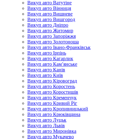
Викуп авто Ватутіне
Викуп авто Вінниця
Викуп авто Вишневе
Викуп авто Вишгород
Викуп авто Дніпро
Викуп авто Житомир
Викуп авто Запоріжжя
Викуп авто Золотоноша
Викуп авто Івано-Франківськ
Викуп авто Ірпінь
Викуп авто Кагарлик
Викуп авто Кам’янське
Викуп авто Канів
Викуп авто Київ
Викуп авто Кіровоград
Викуп авто Коростень
Викуп авто Коростишів
Викуп авто Кременчук
Викуп авто Кривий Ріг
Викуп авто Кропивницький
Викуп авто Крюківщина
Викуп авто Луцьк
Викуп авто Львів
Викуп авто Миронівка
Викуп авто Мукачево