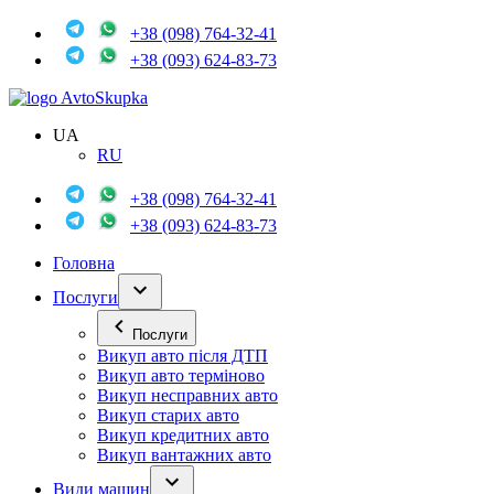
+38 (098) 764-32-41
+38 (093) 624-83-73
Avto
Skupka
UA
RU
+38 (098) 764-32-41
+38 (093) 624-83-73
Головна
Послуги
Послуги
Викуп авто після ДТП
Викуп авто терміново
Викуп несправних авто
Викуп старих авто
Викуп кредитних авто
Викуп вантажних авто
Види машин