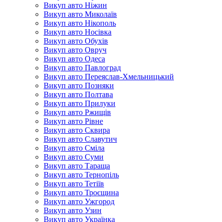
Викуп авто Ніжин
Викуп авто Миколаїв
Викуп авто Нікополь
Викуп авто Носівка
Викуп авто Обухів
Викуп авто Овруч
Викуп авто Одеса
Викуп авто Павлоград
Викуп авто Переяслав-Хмельницький
Викуп авто Позняки
Викуп авто Полтава
Викуп авто Прилуки
Викуп авто Ржищів
Викуп авто Рівне
Викуп авто Сквира
Викуп авто Славутич
Викуп авто Сміла
Викуп авто Суми
Викуп авто Тараща
Викуп авто Тернопіль
Викуп авто Тетіїв
Викуп авто Троєщина
Викуп авто Ужгород
Викуп авто Узин
Викуп авто Українка