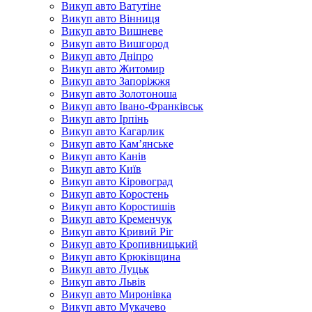
Викуп авто Ватутіне
Викуп авто Вінниця
Викуп авто Вишневе
Викуп авто Вишгород
Викуп авто Дніпро
Викуп авто Житомир
Викуп авто Запоріжжя
Викуп авто Золотоноша
Викуп авто Івано-Франківськ
Викуп авто Ірпінь
Викуп авто Кагарлик
Викуп авто Кам’янське
Викуп авто Канів
Викуп авто Київ
Викуп авто Кіровоград
Викуп авто Коростень
Викуп авто Коростишів
Викуп авто Кременчук
Викуп авто Кривий Ріг
Викуп авто Кропивницький
Викуп авто Крюківщина
Викуп авто Луцьк
Викуп авто Львів
Викуп авто Миронівка
Викуп авто Мукачево