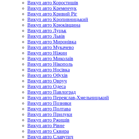
Викуп авто Коростишів
Викуп авто Кременчук
Викуп авто Кривий Ріг
Викуп авто Кропивницький
Викуп авто Крюківщина
Викуп авто Луцьк
Викуп авто Львів
Викуп авто Миронівка
Викуп авто Мукачево
Викуп авто Ніжин
Викуп авто Миколаїв
Викуп авто Нікополь
Викуп авто Носівка
Викуп авто Обухів
Викуп авто Овруч
Викуп авто Одеса
Викуп авто Павлоград
Викуп авто Переяслав-Хмельницький
Викуп авто Позняки
Викуп авто Полтава
Викуп авто Прилуки
Викуп авто Ржищів
Викуп авто Рівне
Викуп авто Сквира
Викуп авто Славутич