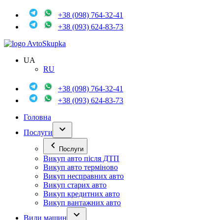
+38 (098) 764-32-41
+38 (093) 624-83-73
Avto
Skupka
UA
RU
+38 (098) 764-32-41
+38 (093) 624-83-73
Головна
Послуги
Послуги
Викуп авто після ДТП
Викуп авто терміново
Викуп несправних авто
Викуп старих авто
Викуп кредитних авто
Викуп вантажних авто
Види машин