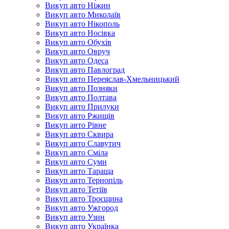
Викуп авто Ніжин
Викуп авто Миколаїв
Викуп авто Нікополь
Викуп авто Носівка
Викуп авто Обухів
Викуп авто Овруч
Викуп авто Одеса
Викуп авто Павлоград
Викуп авто Переяслав-Хмельницький
Викуп авто Позняки
Викуп авто Полтава
Викуп авто Прилуки
Викуп авто Ржищів
Викуп авто Рівне
Викуп авто Сквира
Викуп авто Славутич
Викуп авто Сміла
Викуп авто Суми
Викуп авто Тараща
Викуп авто Тернопіль
Викуп авто Тетіїв
Викуп авто Троєщина
Викуп авто Ужгород
Викуп авто Узин
Викуп авто Українка