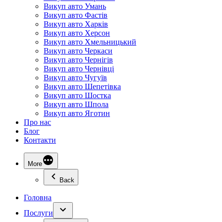
Викуп авто Умань
Викуп авто Фастів
Викуп авто Харків
Викуп авто Херсон
Викуп авто Хмельницький
Викуп авто Черкаси
Викуп авто Чернігів
Викуп авто Чернівці
Викуп авто Чугуїв
Викуп авто Шепетівка
Викуп авто Шостка
Викуп авто Шпола
Викуп авто Яготин
Про нас
Блог
Контакти
More
Back
Головна
Послуги