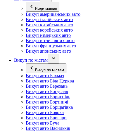
Види машин
Викуп американських авто
Викуп італійських авто
Викуп китайських авто
Викуп корейських авто
Викуп німецьких авто
Викуп вітчизняних авто
Викуп французьких авто
Викуп японських авто
Викуп по містам
Викуп по містам
Викуп авто Бахмач
Викуп авто Біла Церква
Викуп авто Березань
Викуп авто Богуслав
Викуп авто Бориспіль
Викуп авто Бортничі
Викуп авто Борщагівка
Викуп авто Боярка
Викуп авто Бровари
Викуп авто Буча
Викуп авто Васильків