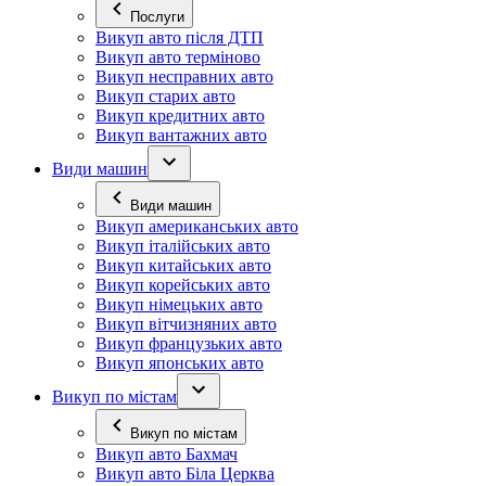
Послуги
Викуп авто після ДТП
Викуп авто терміново
Викуп несправних авто
Викуп старих авто
Викуп кредитних авто
Викуп вантажних авто
Види машин
Види машин
Викуп американських авто
Викуп італійських авто
Викуп китайських авто
Викуп корейських авто
Викуп німецьких авто
Викуп вітчизняних авто
Викуп французьких авто
Викуп японських авто
Викуп по містам
Викуп по містам
Викуп авто Бахмач
Викуп авто Біла Церква