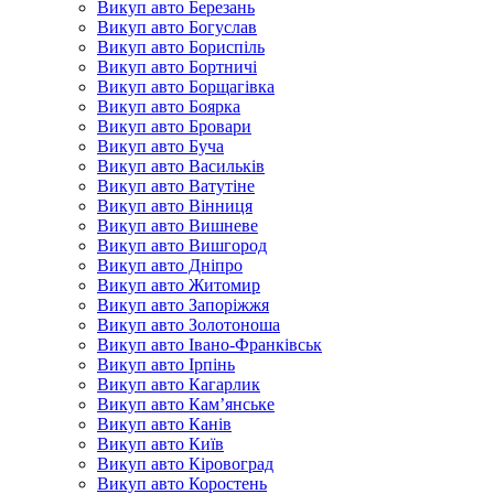
Викуп авто Березань
Викуп авто Богуслав
Викуп авто Бориспіль
Викуп авто Бортничі
Викуп авто Борщагівка
Викуп авто Боярка
Викуп авто Бровари
Викуп авто Буча
Викуп авто Васильків
Викуп авто Ватутіне
Викуп авто Вінниця
Викуп авто Вишневе
Викуп авто Вишгород
Викуп авто Дніпро
Викуп авто Житомир
Викуп авто Запоріжжя
Викуп авто Золотоноша
Викуп авто Івано-Франківськ
Викуп авто Ірпінь
Викуп авто Кагарлик
Викуп авто Кам’янське
Викуп авто Канів
Викуп авто Київ
Викуп авто Кіровоград
Викуп авто Коростень