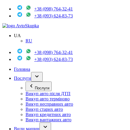
+38 (098) 764-32-41
+38 (093) 624-83-73
Avto
Skupka
UA
RU
+38 (098) 764-32-41
+38 (093) 624-83-73
Головна
Послуги
Послуги
Викуп авто після ДТП
Викуп авто терміново
Викуп несправних авто
Викуп старих авто
Викуп кредитних авто
Викуп вантажних авто
Види машин