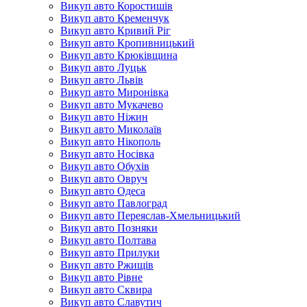
Викуп авто Коростишів
Викуп авто Кременчук
Викуп авто Кривий Ріг
Викуп авто Кропивницький
Викуп авто Крюківщина
Викуп авто Луцьк
Викуп авто Львів
Викуп авто Миронівка
Викуп авто Мукачево
Викуп авто Ніжин
Викуп авто Миколаїв
Викуп авто Нікополь
Викуп авто Носівка
Викуп авто Обухів
Викуп авто Овруч
Викуп авто Одеса
Викуп авто Павлоград
Викуп авто Переяслав-Хмельницький
Викуп авто Позняки
Викуп авто Полтава
Викуп авто Прилуки
Викуп авто Ржищів
Викуп авто Рівне
Викуп авто Сквира
Викуп авто Славутич