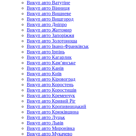
Викуп авто Ватутіне
Викуп авто Вінниця
Викуп авто Вишневе
Викуп авто Вишгород
Викуп авто Дніпро
Викуп авто Житомир
Викуп авто Запоріжжя
Викуп авто Золотоноша
Викуп авто Івано-Франківськ
Викуп авто Ірпінь
Викуп авто Кагарлик
Викуп авто Кам’янське
Викуп авто Канів
Викуп авто Київ
Викуп авто Кіровоград
Викуп авто Коростень
Викуп авто Коростишів
Викуп авто Кременчук
Викуп авто Кривий Ріг
Викуп авто Кропивницький
Викуп авто Крюківщина
Викуп авто Луцьк
Викуп авто Львів
Викуп авто Миронівка
Викуп авто Мукачево