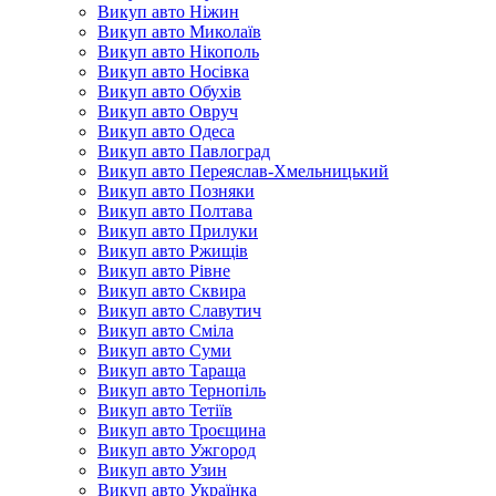
Викуп авто Ніжин
Викуп авто Миколаїв
Викуп авто Нікополь
Викуп авто Носівка
Викуп авто Обухів
Викуп авто Овруч
Викуп авто Одеса
Викуп авто Павлоград
Викуп авто Переяслав-Хмельницький
Викуп авто Позняки
Викуп авто Полтава
Викуп авто Прилуки
Викуп авто Ржищів
Викуп авто Рівне
Викуп авто Сквира
Викуп авто Славутич
Викуп авто Сміла
Викуп авто Суми
Викуп авто Тараща
Викуп авто Тернопіль
Викуп авто Тетіїв
Викуп авто Троєщина
Викуп авто Ужгород
Викуп авто Узин
Викуп авто Українка