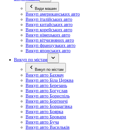
Види машин
Викуп американських авто
Викуп італійських авто
Викуп китайських авто
Викуп корейських авто
Викуп німецьких авто
Викуп вітчизняних авто
Викуп французьких авто
Викуп японських авто
Викуп по містам
Викуп по містам
Викуп авто Бахмач
Викуп авто Біла Церква
Викуп авто Березань
Викуп авто Богуслав
Викуп авто Бориспіль
Викуп авто Бортничі
Викуп авто Борщагівка
Викуп авто Боярка
Викуп авто Бровари
Викуп авто Буча
Викуп авто Васильків