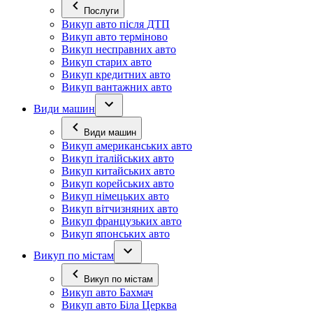
Послуги
Викуп авто після ДТП
Викуп авто терміново
Викуп несправних авто
Викуп старих авто
Викуп кредитних авто
Викуп вантажних авто
Види машин
Види машин
Викуп американських авто
Викуп італійських авто
Викуп китайських авто
Викуп корейських авто
Викуп німецьких авто
Викуп вітчизняних авто
Викуп французьких авто
Викуп японських авто
Викуп по містам
Викуп по містам
Викуп авто Бахмач
Викуп авто Біла Церква