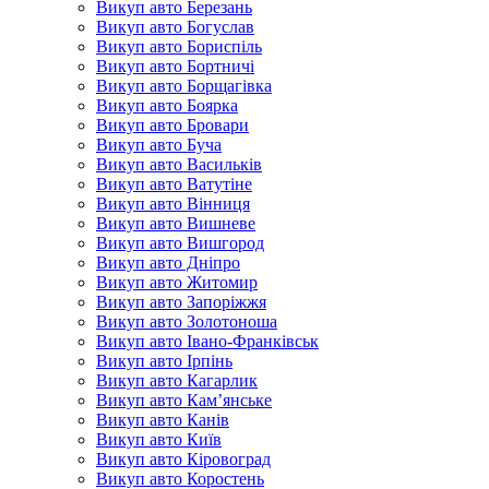
Викуп авто Березань
Викуп авто Богуслав
Викуп авто Бориспіль
Викуп авто Бортничі
Викуп авто Борщагівка
Викуп авто Боярка
Викуп авто Бровари
Викуп авто Буча
Викуп авто Васильків
Викуп авто Ватутіне
Викуп авто Вінниця
Викуп авто Вишневе
Викуп авто Вишгород
Викуп авто Дніпро
Викуп авто Житомир
Викуп авто Запоріжжя
Викуп авто Золотоноша
Викуп авто Івано-Франківськ
Викуп авто Ірпінь
Викуп авто Кагарлик
Викуп авто Кам’янське
Викуп авто Канів
Викуп авто Київ
Викуп авто Кіровоград
Викуп авто Коростень