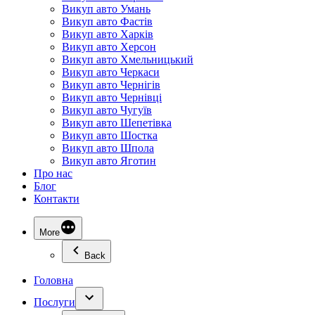
Викуп авто Умань
Викуп авто Фастів
Викуп авто Харків
Викуп авто Херсон
Викуп авто Хмельницький
Викуп авто Черкаси
Викуп авто Чернігів
Викуп авто Чернівці
Викуп авто Чугуїв
Викуп авто Шепетівка
Викуп авто Шостка
Викуп авто Шпола
Викуп авто Яготин
Про нас
Блог
Контакти
More
Back
Головна
Послуги