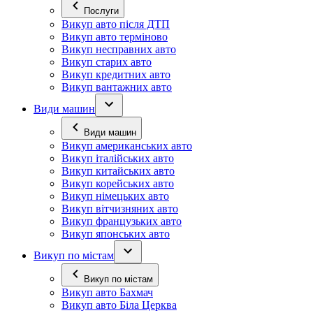
Послуги
Викуп авто після ДТП
Викуп авто терміново
Викуп несправних авто
Викуп старих авто
Викуп кредитних авто
Викуп вантажних авто
Види машин
Види машин
Викуп американських авто
Викуп італійських авто
Викуп китайських авто
Викуп корейських авто
Викуп німецьких авто
Викуп вітчизняних авто
Викуп французьких авто
Викуп японських авто
Викуп по містам
Викуп по містам
Викуп авто Бахмач
Викуп авто Біла Церква