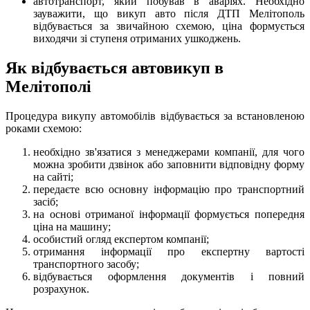
автотранспорт, який побував в аваріях. Необхідно
зауважити, що викуп авто після ДТП Мелітополь
відбувається за звичайною схемою, ціна формується
виходячи зі ступеня отриманих ушкоджень.
Як відбувається автовикуп в
Мелітополі
Процедура викупу автомобілів відбувається за встановленою
роками схемою:
необхідно зв'язатися з менеджерами компанії, для чого
можна зробити дзвінок або заповнити відповідну форму
на сайті;
передаєте всю основну інформацію про транспортний
засіб;
на основі отриманої інформації формується попередня
ціна на машину;
особистий огляд експертом компанії;
отримання інформації про експертну вартості
транспортного засобу;
відбувається оформлення документів і повний
розрахунок.