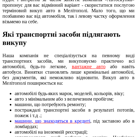
пропонує для вас відмінний варіант - скористатися послугою
терміновий викуп авто в Мелітополі. Мало того, що ми
позбавимо вас від автомобіля, так і левову частку оформлення
візьмемо на себе.
Які транспортні засоби підлягають
викупу
Наша компанія не спеціалізується на певному виді
транспортних засобів, ми викуповуємо практично всі
автомобілі, будь-то легкове,
вантажне авто
або навіть
автобуси. Винятки становлять лише кримінальні автомобілі,
без документів, які неможливо відновити. Викуп авто в
Мелітополі поширюється на:
автомобілі будь-яких марок, моделей, кольорів, віку;
авто з мінімальним або з величезним пробігом;
машини, що потребують ремонту;
постраждалі транспортні засоби в результаті потопів,
пожеж і т.д .;
машини, що знаходяться в кредиті
, під заставою або в
ломбардах;
автомобілі на іноземній реєстрації;