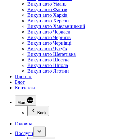
Викуп авто Умань
Викуп авто Фастів
Викуп авто Харків
Викуп авто Херсон
Викуп авто Хмельницький
Викуп авто Черкаси
Викуп авто Чернігів
Викуп авто Чернівці
Викуп авто Чугуїв
Викуп авто Шепетівка
Викуп авто Шостка
Викуп авто Шпола
Викуп авто Яготин
Про нас
Блог
Контакти
More
Back
Головна
Послуги