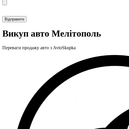
Прикріпити фотографію автомобіля
Викуп авто Мелітополь
Переваги продажу авто з AvtoSkupka