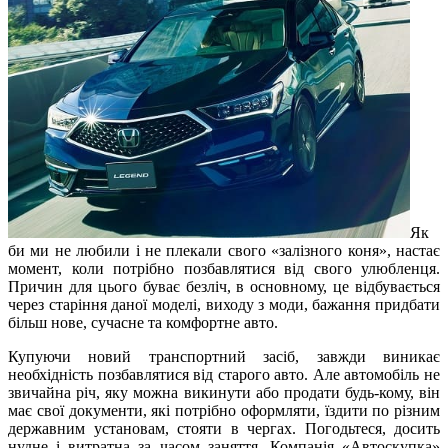
Як
би ми не любили і не плекали свого «залізного коня», настає
момент, коли потрібно позбавлятися від свого улюбленця.
Причин для цього буває безліч, в основному, це відбувається
через старіння даної моделі, виходу з моди, бажання придбати
більш нове, сучасне та комфортне авто.
Купуючи новий транспортний засіб, завжди виникає
необхідність позбавлятися від старого авто. Але автомобіль не
звичайна річ, яку можна викинути або продати будь-кому, він
має свої документи, які потрібно оформляти, їздити по різним
державним установам, стояти в чергах. Погодьтеся, досить
нудне і витратна за часом заняття. Компанія «Автоскупка»