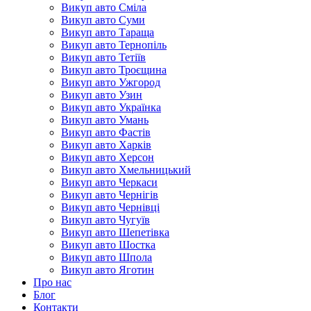
Викуп авто Сміла
Викуп авто Суми
Викуп авто Тараща
Викуп авто Тернопіль
Викуп авто Тетіїв
Викуп авто Троєщина
Викуп авто Ужгород
Викуп авто Узин
Викуп авто Українка
Викуп авто Умань
Викуп авто Фастів
Викуп авто Харків
Викуп авто Херсон
Викуп авто Хмельницький
Викуп авто Черкаси
Викуп авто Чернігів
Викуп авто Чернівці
Викуп авто Чугуїв
Викуп авто Шепетівка
Викуп авто Шостка
Викуп авто Шпола
Викуп авто Яготин
Про нас
Блог
Контакти