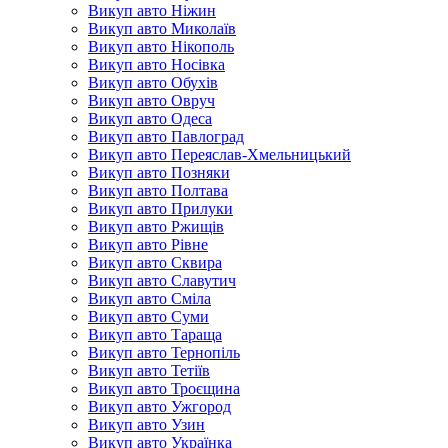
Викуп авто Ніжин
Викуп авто Миколаїв
Викуп авто Нікополь
Викуп авто Носівка
Викуп авто Обухів
Викуп авто Овруч
Викуп авто Одеса
Викуп авто Павлоград
Викуп авто Переяслав-Хмельницький
Викуп авто Позняки
Викуп авто Полтава
Викуп авто Прилуки
Викуп авто Ржищів
Викуп авто Рівне
Викуп авто Сквира
Викуп авто Славутич
Викуп авто Сміла
Викуп авто Суми
Викуп авто Тараща
Викуп авто Тернопіль
Викуп авто Тетіїв
Викуп авто Троєщина
Викуп авто Ужгород
Викуп авто Узин
Викуп авто Українка