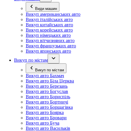
Види машин
Викуп американських авто
Викуп італійських авто
Викуп китайських авто
Викуп корейських авто
Викуп німецьких авто
Викуп вітчизняних авто
Викуп французьких авто
Викуп японських авто
Викуп по містам
Викуп по містам
Викуп авто Бахмач
Викуп авто Біла Церква
Викуп авто Березань
Викуп авто Богуслав
Викуп авто Бориспіль
Викуп авто Бортничі
Викуп авто Борщагівка
Викуп авто Боярка
Викуп авто Бровари
Викуп авто Буча
Викуп авто Васильків