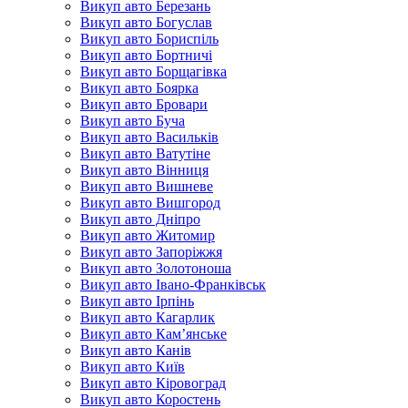
Викуп авто Березань
Викуп авто Богуслав
Викуп авто Бориспіль
Викуп авто Бортничі
Викуп авто Борщагівка
Викуп авто Боярка
Викуп авто Бровари
Викуп авто Буча
Викуп авто Васильків
Викуп авто Ватутіне
Викуп авто Вінниця
Викуп авто Вишневе
Викуп авто Вишгород
Викуп авто Дніпро
Викуп авто Житомир
Викуп авто Запоріжжя
Викуп авто Золотоноша
Викуп авто Івано-Франківськ
Викуп авто Ірпінь
Викуп авто Кагарлик
Викуп авто Кам’янське
Викуп авто Канів
Викуп авто Київ
Викуп авто Кіровоград
Викуп авто Коростень