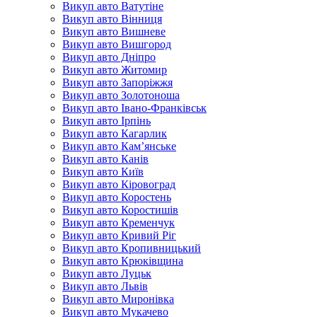
Викуп авто Ватутіне
Викуп авто Вінниця
Викуп авто Вишневе
Викуп авто Вишгород
Викуп авто Дніпро
Викуп авто Житомир
Викуп авто Запоріжжя
Викуп авто Золотоноша
Викуп авто Івано-Франківськ
Викуп авто Ірпінь
Викуп авто Кагарлик
Викуп авто Кам’янське
Викуп авто Канів
Викуп авто Київ
Викуп авто Кіровоград
Викуп авто Коростень
Викуп авто Коростишів
Викуп авто Кременчук
Викуп авто Кривий Ріг
Викуп авто Кропивницький
Викуп авто Крюківщина
Викуп авто Луцьк
Викуп авто Львів
Викуп авто Миронівка
Викуп авто Мукачево