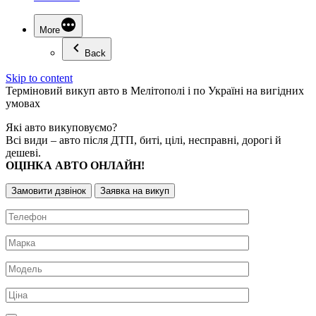
More
Back
Skip to content
Терміновий
викуп авто
в Мелітополі і по Україні на вигідних
умовах
Які авто викуповуємо?
Всі види – авто після ДТП, биті, цілі, несправні, дорогі й
дешеві.
ОЦІНКА АВТО ОНЛАЙН!
Замовити дзвінок
Заявка на викуп