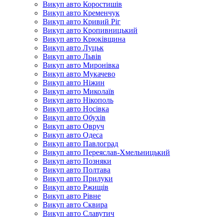
Викуп авто Коростишів
Викуп авто Кременчук
Викуп авто Кривий Ріг
Викуп авто Кропивницький
Викуп авто Крюківщина
Викуп авто Луцьк
Викуп авто Львів
Викуп авто Миронівка
Викуп авто Мукачево
Викуп авто Ніжин
Викуп авто Миколаїв
Викуп авто Нікополь
Викуп авто Носівка
Викуп авто Обухів
Викуп авто Овруч
Викуп авто Одеса
Викуп авто Павлоград
Викуп авто Переяслав-Хмельницький
Викуп авто Позняки
Викуп авто Полтава
Викуп авто Прилуки
Викуп авто Ржищів
Викуп авто Рівне
Викуп авто Сквира
Викуп авто Славутич