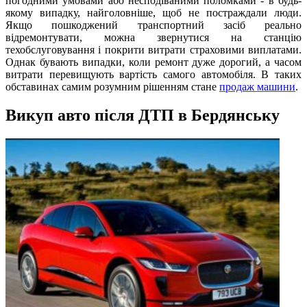
погодними умовами або несподіваними поломками - в будь-
якому випадку, найголовніше, щоб не постраждали люди.
Якщо пошкоджений транспортний засіб реально
відремонтувати, можна звернутися на станцію
техобслуговування і покрити витрати страховими виплатами.
Однак бувають випадки, коли ремонт дуже дорогий, а часом
витрати перевищують вартість самого автомобіля. В таких
обставинах самим розумним рішенням стане
продаж машини
.
Викуп авто після ДТП в Бердянську