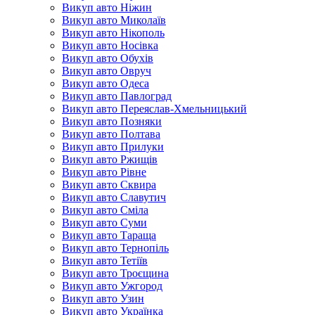
Викуп авто Ніжин
Викуп авто Миколаїв
Викуп авто Нікополь
Викуп авто Носівка
Викуп авто Обухів
Викуп авто Овруч
Викуп авто Одеса
Викуп авто Павлоград
Викуп авто Переяслав-Хмельницький
Викуп авто Позняки
Викуп авто Полтава
Викуп авто Прилуки
Викуп авто Ржищів
Викуп авто Рівне
Викуп авто Сквира
Викуп авто Славутич
Викуп авто Сміла
Викуп авто Суми
Викуп авто Тараща
Викуп авто Тернопіль
Викуп авто Тетіїв
Викуп авто Троєщина
Викуп авто Ужгород
Викуп авто Узин
Викуп авто Українка