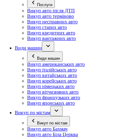
Послуги
Викуп авто після ДТП
Викуп авто терміново
Викуп несправних авто
Викуп старих авто
Викуп кредитних авто
Викуп вантажних авто
Види машин
Види машин
Викуп американських авто
Викуп італійських авто
Викуп китайських авто
Викуп корейських авто
Викуп німецьких авто
Викуп вітчизняних авто
Викуп французьких авто
Викуп японських авто
Викуп по містам
Викуп по містам
Викуп авто Бахмач
Викуп авто Біла Церква