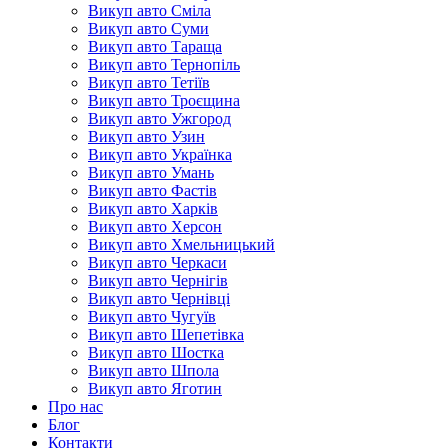
Викуп авто Сміла
Викуп авто Суми
Викуп авто Тараща
Викуп авто Тернопіль
Викуп авто Тетіїв
Викуп авто Троєщина
Викуп авто Ужгород
Викуп авто Узин
Викуп авто Українка
Викуп авто Умань
Викуп авто Фастів
Викуп авто Харків
Викуп авто Херсон
Викуп авто Хмельницький
Викуп авто Черкаси
Викуп авто Чернігів
Викуп авто Чернівці
Викуп авто Чугуїв
Викуп авто Шепетівка
Викуп авто Шостка
Викуп авто Шпола
Викуп авто Яготин
Про нас
Блог
Контакти