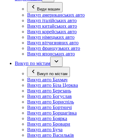
Види машин
Викуп американських авто
Викуп італійських авто
Викуп китайських авто
Викуп корейських авто
Викуп німецьких авто
Викуп вітчизняних авто
Викуп французьких авто
Викуп японських авто
Викуп по містам
Викуп по містам
Викуп авто Бахмач
Викуп авто Біла Церква
Викуп авто Березань
Викуп авто Богуслав
Викуп авто Бориспіль
Викуп авто Бортничі
Викуп авто Борщагівка
Викуп авто Боярка
Викуп авто Бровари
Викуп авто Буча
Викуп авто Васильків