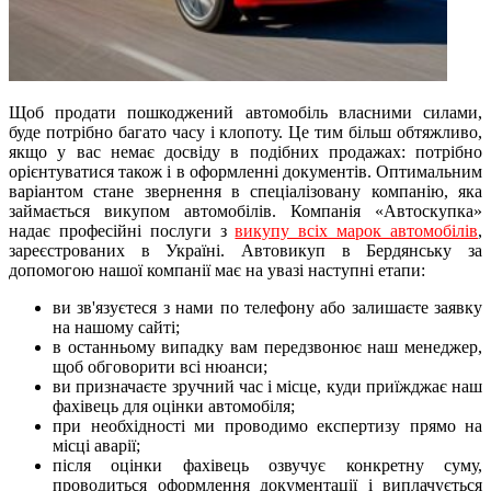
Щоб продати пошкоджений автомобіль власними силами,
буде потрібно багато часу і клопоту. Це тим більш обтяжливо,
якщо у вас немає досвіду в подібних продажах: потрібно
орієнтуватися також і в оформленні документів. Оптимальним
варіантом стане звернення в спеціалізовану компанію, яка
займається викупом автомобілів. Компанія «Автоскупка»
надає професійні послуги з
викупу всіх марок автомобілів
,
зареєстрованих в Україні. Автовикуп в Бердянську за
допомогою нашої компанії має на увазі наступні етапи:
ви зв'язуєтеся з нами по телефону або залишаєте заявку
на нашому сайті;
в останньому випадку вам передзвонює наш менеджер,
щоб обговорити всі нюанси;
ви призначаєте зручний час і місце, куди приїжджає наш
фахівець для оцінки автомобіля;
при необхідності ми проводимо експертизу прямо на
місці аварії;
після оцінки фахівець озвучує конкретну суму,
проводиться оформлення документації і виплачується