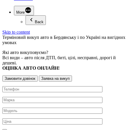
More
Back
Skip to content
Терміновий
викуп авто
в Бердянську і по Україні на вигідних
умовах
Які авто викуповуємо?
Всі види – авто після ДТП, биті, цілі, несправні, дорогі й
дешеві.
ОЦІНКА АВТО ОНЛАЙН!
Замовити дзвінок
Заявка на викуп