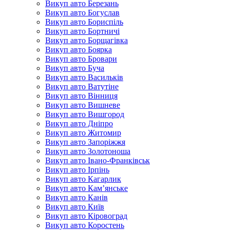
Викуп авто Березань
Викуп авто Богуслав
Викуп авто Бориспіль
Викуп авто Бортничі
Викуп авто Борщагівка
Викуп авто Боярка
Викуп авто Бровари
Викуп авто Буча
Викуп авто Васильків
Викуп авто Ватутіне
Викуп авто Вінниця
Викуп авто Вишневе
Викуп авто Вишгород
Викуп авто Дніпро
Викуп авто Житомир
Викуп авто Запоріжжя
Викуп авто Золотоноша
Викуп авто Івано-Франківськ
Викуп авто Ірпінь
Викуп авто Кагарлик
Викуп авто Кам’янське
Викуп авто Канів
Викуп авто Київ
Викуп авто Кіровоград
Викуп авто Коростень