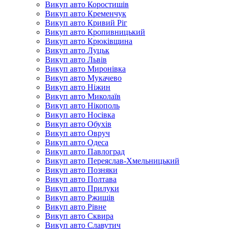
Викуп авто Коростишів
Викуп авто Кременчук
Викуп авто Кривий Ріг
Викуп авто Кропивницький
Викуп авто Крюківщина
Викуп авто Луцьк
Викуп авто Львів
Викуп авто Миронівка
Викуп авто Мукачево
Викуп авто Ніжин
Викуп авто Миколаїв
Викуп авто Нікополь
Викуп авто Носівка
Викуп авто Обухів
Викуп авто Овруч
Викуп авто Одеса
Викуп авто Павлоград
Викуп авто Переяслав-Хмельницький
Викуп авто Позняки
Викуп авто Полтава
Викуп авто Прилуки
Викуп авто Ржищів
Викуп авто Рівне
Викуп авто Сквира
Викуп авто Славутич