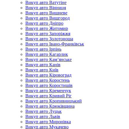
Викуп авто Ватутіне
Викуп авто Вінниця
Викуп авто Вишневе
Викуп авто Вишгород
Викуп авто Дніпро
Викуп авто Житомир
Викуп авто Запоріжжя
Викуп авто Золотоноша
Викуп авто Івано-Франківськ
Викуп авто Ірпінь
Викуп авто Кагарлик
Викуп авто Кам’янське
Викуп авто Канів
Викуп авто Київ
Викуп авто Кіровоград
Викуп авто Коростень
Викуп авто Коростишів
Викуп авто Кременчук
Викуп авто Кривий Ріг
Викуп авто Кропивницький
Викуп авто Крюківщина
Викуп авто Луцьк
Викуп авто Львів
Викуп авто Миронівка
Викуп авто Мукачево