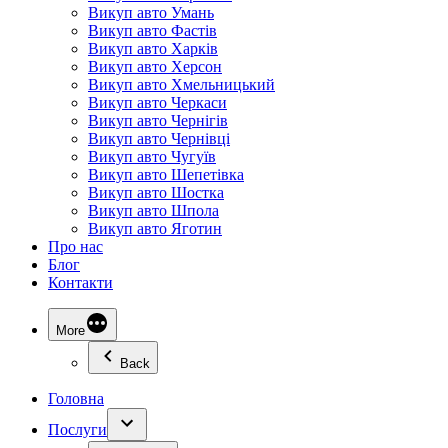
Викуп авто Умань
Викуп авто Фастів
Викуп авто Харків
Викуп авто Херсон
Викуп авто Хмельницький
Викуп авто Черкаси
Викуп авто Чернігів
Викуп авто Чернівці
Викуп авто Чугуїв
Викуп авто Шепетівка
Викуп авто Шостка
Викуп авто Шпола
Викуп авто Яготин
Про нас
Блог
Контакти
More
Back
Головна
Послуги